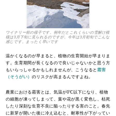
ワイナリー前の様子です。例年だとこれくらいの雪解け模
様は3月下旬に見られるのですが、今年は3月初旬でこんな
感じです。まったく早いです
温かくなるのが早まると、植物の生育開始が早まりま
す。生育期間が長くなるので良いじゃないかと思う方
もいらっしゃるかもしれませんが、こうなると
霜害
（そうがい）
のリスクが高まるんですよね。
農業における霜害とは、気温が0℃以下になり、植物
の細胞が凍ってしまって、葉や花が黒く変色し、枯死
したり深刻な生育不良に陥ったりする害のこと。春先
に新芽が開いた後に冷え込むと、耐寒性が下がってい