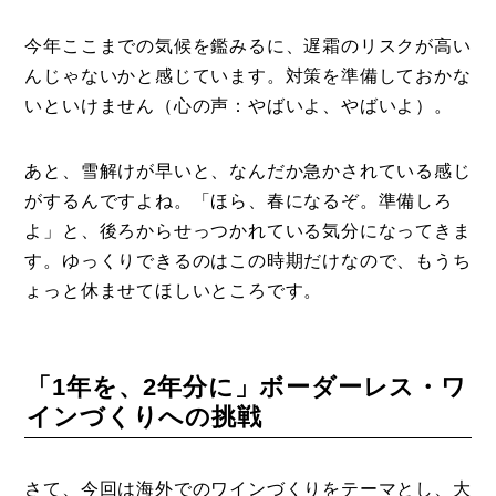
事例
今年ここまでの気候を鑑みるに、遅霜のリスクが高い
トピックス
んじゃないかと感じています。対策を準備しておかな
Photos
いといけません（心の声：やばいよ、やばいよ）。
運営会社
あと、雪解けが早いと、なんだか急かされている感じ
登録
がするんですよね。「ほら、春になるぞ。準備しろ
お問い合わせ
よ」と、後ろからせっつかれている気分になってきま
す。ゆっくりできるのはこの時期だけなので、もうち
ょっと休ませてほしいところです。
「1年を、2年分に」ボーダーレス・ワ
インづくりへの挑戦
さて、今回は海外でのワインづくりをテーマとし、大