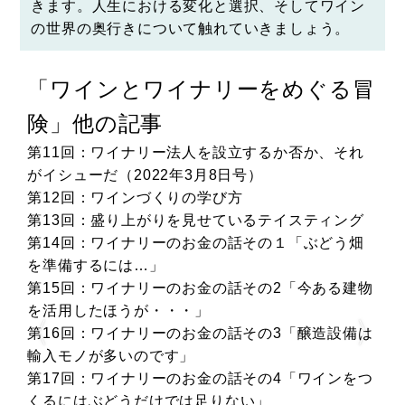
きます。人生における変化と選択、そしてワイン
の世界の奥行きについて触れていきましょう。
ぐる冒
「ワインとワイナリーをめぐる
険」他の記事
、それ
第21回：ワイン販売の話その１：独自ドメインを
取って、信頼感を醸成しよう
第22回：オーストラリアで感じた変化と選択
ィング
第23回：ワインの販売についてその2「D2C的な
どう畑
プローチ」
第24回：ワインの販売についてその2「ワインの
ある建物
場流通の複雑さ」
第25回：食にまつわるイノベーション
造設備は
第26回：ワインの市場その1_1年に飲むワインの
はどれくらい？
インをつ
第27回：2023年ヴィンテージの報告
第28回：「果実味、酸味、余韻」