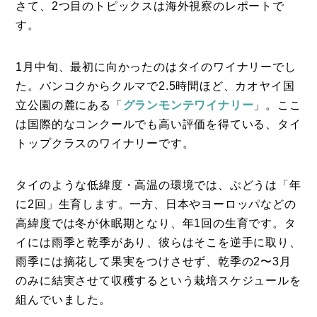
さて、2つ目のトピックスは海外視察のレポートで
す。
1月中旬、最初に向かったのはタイのワイナリーでし
た。バンコクからクルマで2.5時間ほど、カオヤイ国
立公園の麓にある「
グランモンテワイナリー
」。ここ
は国際的なコンクールでも高い評価を得ている、タイ
トップクラスのワイナリーです。
タイのような低緯度・高温の環境では、ぶどうは「年
に2回」生育します。一方、日本やヨーロッパなどの
高緯度では冬が休眠期となり、年1回の生育です。タ
イには雨季と乾季があり、彼らはそこを逆手に取り、
雨季には摘花して果実をつけさせず、乾季の2〜3月
のみに結実させて収穫するという栽培スケジュールを
組んでいました。