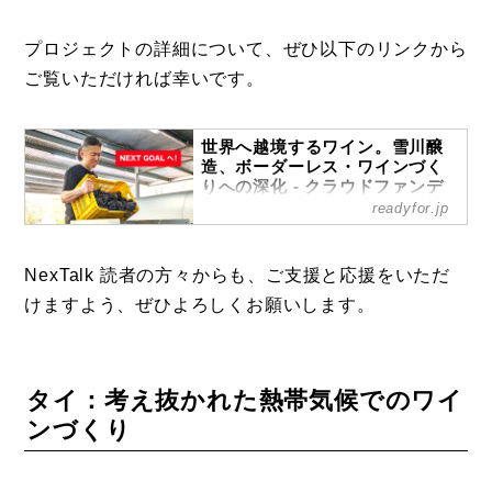
プロジェクトの詳細について、ぜひ以下のリンクから
ご覧いただければ幸いです。
世界へ越境するワイン。雪川醸
造、ボーダーレス・ワインづく
りへの深化 - クラウドファンデ
ィング READYFOR
readyfor.jp
世界へ越境するワインづくり。雪川醸
造が挑むNZ・南アでの自社設備によ
NexTalk 読者の方々からも、ご支援と応援をいただ
るボーダーレスなワインづくりの深化
を共に。支援仲間を募集しています。
けますよう、ぜひよろしくお願いします。
- クラウドファンディング
READYFOR
タイ：考え抜かれた熱帯気候でのワイ
ンづくり