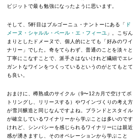
ビジットで最も勉強になったように思います。
そして、5軒目はブルゴーニュ・ナントーにある「
ド
メーヌ・シャルル・ペール・エ・フィーユ
」。こぢん
まりとしたドメーヌで、個人的にとても「好みのワイ
ナリー」でした。奇をてらわず、普通のことを淡々と
丁寧にこなすことで、派手さはないけれど繊細でエレ
ガントなワインをつくっているというのがとてもとて
も良い。
おまけに、樽熟成のサイクル（9〜12カ月で空けてボ
トリングし、リリースする）やワインづくりの考え方
が雪川醸造と同じなんですよね。ブランドとスタイル
が確立しているワイナリーから学ぶことは多いのです
けれど、シンパシーを感じられるワイナリーには親近
感が湧きますし、そのオペレーションから学ぶこと