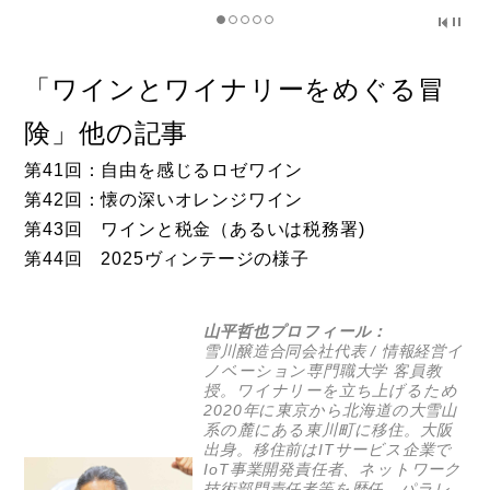
「ワインとワイナリーをめぐる冒
険」他の記事
第41回：自由を感じるロゼワイン
第42回：懐の深いオレンジワイン
第43回 ワインと税金（あるいは税務署)
第44回 2025ヴィンテージの様子
山平哲也プロフィール：
雪川醸造
合同会社代表 / 情報経営イ
ノベーション専門職大学 客員教
授。ワイナリーを立ち上げるため
2020年に東京から北海道の大雪山
系の麓にある東川町に移住。大阪
出身。移住前はITサービス企業で
IoT事業開発責任者、ネットワーク
技術部門責任者等を歴任。パラレ