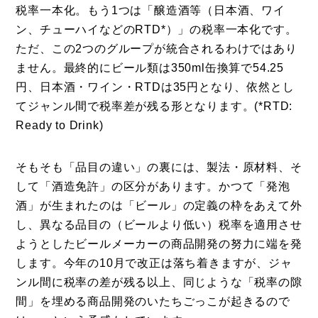
税率一本化。もう1つは「醸造酒等（日本酒、ワイ
ン、チューハイなどのRTD*）」の税率一本化です。
ただ、この2つのグループが統合されるわけではあり
ません。最終的にビール類は350ml缶換算で54.25
円、日本酒・ワイン・RTDは35円となり、依然とし
てジャンル間で税率差が残る形となります。(*RTD:
Ready to Drink)
そもそも「品目の違い」の裏には、製法・原材料、そ
して「酒造免許」の区分があります。かつて「発泡
酒」が生まれたのは「ビール」の定義の枠をあえて外
し、異なる品目の（ビールより低い）税率を適用させ
ようとしたビールメーカーの商品開発の努力に端を発
します。今年の10月で改正は落ち着きますが、ジャ
ンル間に税率の差が残る以上、同じような「税率の隙
間」を埋める商品開発のいたちごっこが起きるので