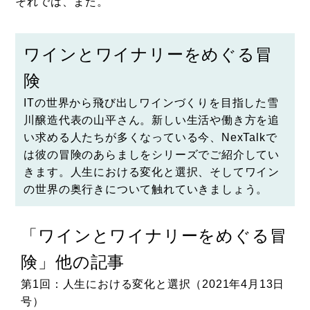
それでは、また。
ワインとワイナリーをめぐる冒
険
ITの世界から飛び出しワインづくりを目指した
雪
川醸造
代表の山平さん。新しい生活や働き方を追
い求める人たちが多くなっている今、NexTalkで
は彼の冒険のあらましをシリーズでご紹介してい
きます。人生における変化と選択、そしてワイン
の世界の奥行きについて触れていきましょう。
冒
「ワインとワイナリーをめぐる冒
険」他の記事
日
第11回：ワイナリー法人を設立するか否か、それ
がイシューだ（2022年3月8日号）