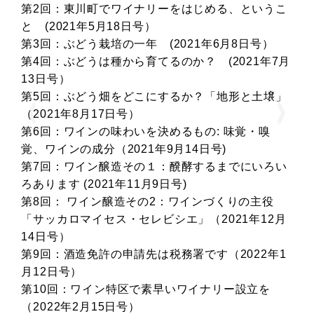
こ
第12回：ワインづくりの学び方
第13回：盛り上がりを見せているテイスティング
第14回：ワイナリーのお金の話その１「ぶどう畑
月
を準備するには…」
第15回：ワイナリーのお金の話その2「今ある建物
」
を活用したほうが・・・」
第16回：ワイナリーのお金の話その3「醸造設備は
輸入モノが多いのです」
第17回：ワイナリーのお金の話その4「ワインをつ
い
くるにはぶどうだけでは足りない」
第18回：ワイナリーのお金の話その5「クラウドフ
ァンディングがもたらす緊張感」
月
第19回：ワイナリーのお金の話その6「補助金利用
は計画的に」
1
第20回：まずはソムリエナイフ、使えるようにな
りましょう