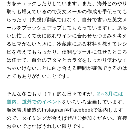
方をチェックしたりしています。また、海外とのやり
コラム
取りも増えているので英文メールの作成を手伝っても
らったり（丸投げ翻訳ではなく、自分で書いた英文メ
特集
ールをブラッシュアップしてもらっています）。ある
事例
いは忙しくて夜に飲むワインに合わせたつまみを考え
るヒマがないときに、冷蔵庫にある材料を教えてレシ
トピックス
ピを考えてもらったり。便利なツールに任せるところ
Photos
は任せて、自分のアタマとカラダをしっかり使わなく
運営会社
ちゃいけないことに向き合える時間が確保できるのは
とてもありがたいことです。
登録
お問い合わせ
そんな冬ごもり（？）的な日々ですが、
2～3月には
道内、道外でのイベント
をいろいろ企画しています。
順次雪川醸造のInstagramやFacebookで案内します
ので、タイミングが合えばぜひご参加ください。直接
お会いできればうれしい限りです。