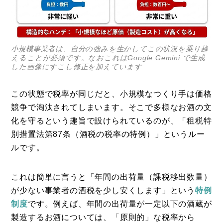
小規模事業者は、自分の強みを生かしてこの状況を乗り越
えることが必須です。なおこれはGoogle Gemini で生成
した画像にすこし修正を加えています
この状態で税率が同じだと、小規模なつくり手は価格
競争で淘汰されてしまいます。そこで多様なお酒の文
化を守るという趣旨で設けられているのが、「租税特
別措置法第87条（酒税の税率の特例）」というルー
ルです。
これは簡単に言うと「年間の出荷量（課税移出数量）
が少ない事業者の酒税を少し安くします」という
特例
制度
です。例えば、年間の出荷量が一定以下の酒蔵が
製造するお酒については、「原則的」な税率から