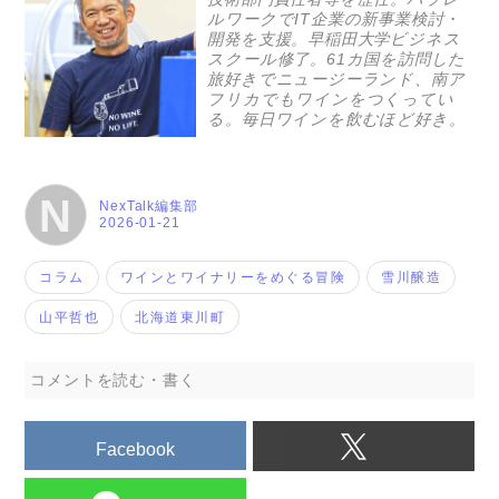
ルワークでIT企業の新事業検討・
開発を支援。早稲田大学ビジネス
スクール修了。61カ国を訪問した
旅好きでニュージーランド、南ア
フリカでもワインをつくってい
る。毎日ワインを飲むほど好き。
N
NexTalk編集部
2026-01-21
コラム
ワインとワイナリーをめぐる冒険
雪川醸造
山平哲也
北海道東川町
コメントを読む・書く
Facebook