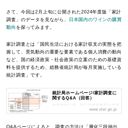
さて、今回は2月上旬に公開された2024年度版「家計
調査」のデータを見ながら、
日本国内のワインの購買
動向
を探ってみます。
家計調査とは「国民生活における家計収支の実態を把
握して、景気動向の重要な要素である個人消費の動向
など、国の経済政策・社会政策の立案のための基礎資
料を提供するため、総務省統計局が毎月実施している
統計調査」です。
統計局ホームページ/家計調査に
関するQ&A（回答）
総務省統計局、統計研究研修所の共同
www.stat.go.jp
運営によるサイトです。国勢の基本に
関する統計の企画・作成・提供、国及
び地方公共団体の統計職員に専門的な
Q&Aページによると、調査の方法は「層化三段抽出
研修を行っています。