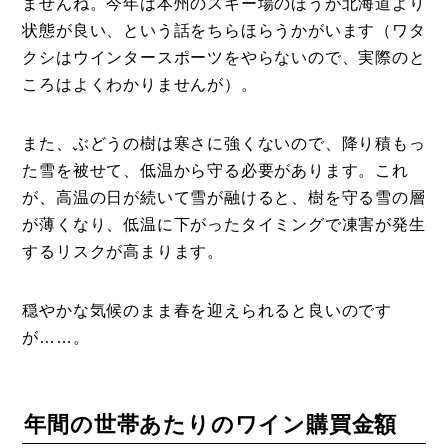
ませんね。今年は本州のスキー場のほうが北海道より
事例
状態が良い、という話をちらほらうかがいます（ワタ
トピックス
クシはウインタースポーツをやらないので、実際のと
ころはよくわかりませんが）。
Photos
運営会社
また、ぶどうの樹は寒さに強くないので、降り積もっ
登録
た雪を被せて、低温から守る必要があります。これ
が、高温の日が続いて雪が融けると、樹を守る雪の層
お問い合わせ
が薄くなり、低温に下がったタイミングで凍害が発生
するリスクが高まります。
穏やかな気候のまま春を迎えられると良いのです
が……。
年間の世帯あたりのワイン購買金額