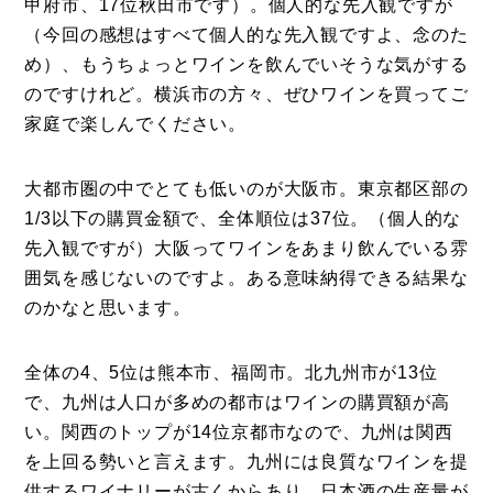
甲府市、17位秋田市です）。個人的な先入観ですが
（今回の感想はすべて個人的な先入観ですよ、念のた
め）、もうちょっとワインを飲んでいそうな気がする
のですけれど。横浜市の方々、ぜひワインを買ってご
家庭で楽しんでください。
大都市圏の中でとても低いのが大阪市。東京都区部の
1/3以下の購買金額で、全体順位は37位。（個人的な
先入観ですが）大阪ってワインをあまり飲んでいる雰
囲気を感じないのですよ。ある意味納得できる結果な
のかなと思います。
全体の4、5位は熊本市、福岡市。北九州市が13位
で、九州は人口が多めの都市はワインの購買額が高
い。関西のトップが14位京都市なので、九州は関西
を上回る勢いと言えます。九州には良質なワインを提
供するワイナリーが古くからあり、日本酒の生産量が