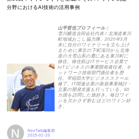
分野におけるAI技術の活用事例
山平哲也プロフィール：
雪川醸造
合同会社代表 / 北海道東川
町地域おこし協力隊。2020年3月
末に自分のワイナリーを立ち上げ
るために東京の下町深川から北海
道の大雪山系の麓にある東川町に
移住。移住前はITサービス企業で
IoTビジネスの事業開発責任者、ネ
ットワーク技術部門責任者を歴
任。早稲田大学ビジネススクール
修了。IT関連企業の新規事業検討・
立案の開発支援も行っている。60
カ国を訪問した旅好き。毎日ワイ
ンを欠かさず飲むほどのワイン好
き。
N
NexTalk編集部
2025-02-20