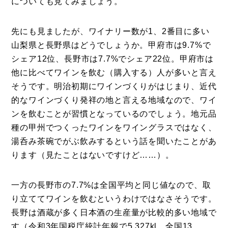
についても見てみましょう。
先にも見ましたが、ワイナリー数が1、2番目に多い
山梨県と長野県はどうでしょうか。甲府市は9.7%で
シェア12位、長野市は7.7%でシェア22位。甲府市は
他に比べてワインを飲む（購入する）人が多いと言え
そうです。明治初期にワインづくりがはじまり、近代
的なワインづくり発祥の地と言える地域なので、ワイ
ンを飲むことが習慣となっているのでしょう。地元品
種の甲州でつくったワインをワイングラスではなく、
湯呑み茶碗でがぶ飲みするという話を聞いたことがあ
ります（見たことはないですけど……）。
一方の長野市の7.7%は全国平均と同じ値なので、取
り立ててワインを飲むというわけではなさそうです。
長野は酒蔵が多く日本酒の生産量が比較的多い地域で
す（令和3年国税庁統計年報で5,327kl、全国13