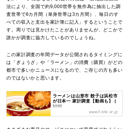
法により、全国で約9,000世帯を無作為に抽出した調
査世帯で6カ月間（単身世帯は3カ月間）、毎日のす
べての収入と支出を家計簿に記入」するということで
す。周りでは見かけたことがありませんが、どこかで
誰かが調査に協力しているのでしょうね。
この家計調査の年間データが公開されるタイミングに
は「ぎょうざ」や「ラーメン」の消費（購買）がどの
都市で多いかニュースになるので、ご存じの方も多い
のではないかと思います。
ラーメンは山形市 餃子は浜松市
が日本一 家計調査【動画も】 |
NHK
www3.nhk.or.jp
【NHK】総務省は7日、全国の県庁所
在地などを対象に行った去年1年間の
家計調査の結果を発表しました。山形