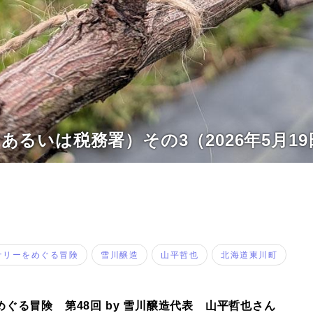
Photos
運営会社
登録
あるいは税務署）その3（2026年5月19
お問い合わせ
ナリーをめぐる冒険
雪川醸造
山平哲也
北海道東川町
ぐる冒険 第48回 by 雪川醸造代表 山平哲也さん