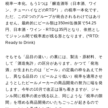
税率一本化。もう1つは「醸造酒等（日本酒、ワイ
ン、チューハイなどのRTD*）」の税率一本化です。
ただ、この2つのグループが統合されるわけではあり
ません。最終的にビール類は350ml缶換算で54.25
円、日本酒・ワイン・RTDは35円となり、依然とし
てジャンル間で税率差が残る形となります。(*RTD:
Ready to Drink)
そもそも「品目の違い」の裏には、製法・原材料、そ
して「酒造免許」の区分があります。かつて「発泡
酒」が生まれたのは「ビール」の定義の枠をあえて外
し、異なる品目の（ビールより低い）税率を適用させ
ようとしたビールメーカーの商品開発の努力に端を発
します。今年の10月で改正は落ち着きますが、ジャ
ンル間に税率の差が残る以上、同じような「税率の隙
間」を埋める商品開発のいたちごっこが起きるので