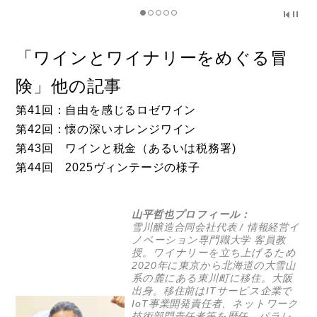
「ワインとワイナリーをめぐる冒
険」他の記事
第41回：自由を感じるロゼワイン
第42回：懐の深いオレンジワイン
第43回 ワインと税金（あるいは税務署)
第44回 2025ヴィンテージの様子
山平哲也プロフィール：
雪川醸造
合同会社代表 / 情報経営イ
ノベーション専門職大学 客員教
授。ワイナリーを立ち上げるため
2020年に東京から北海道の大雪山
系の麓にある東川町に移住。大阪
出身。移住前はITサービス企業で
IoT事業開発責任者、ネットワーク
技術部門責任者等を歴任。パラレ