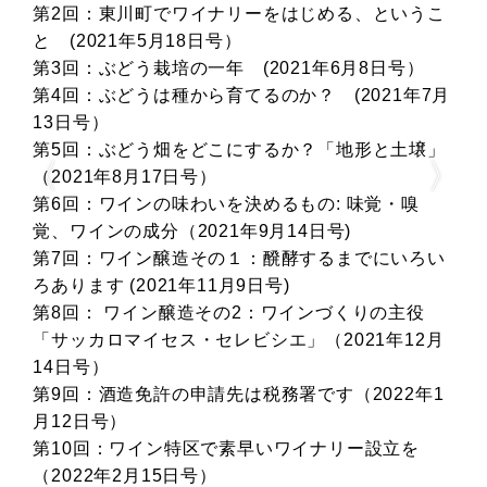
こ
第12回：ワインづくりの学び方
第13回：盛り上がりを見せているテイスティング
第14回：ワイナリーのお金の話その１「ぶどう畑
月
を準備するには…」
第15回：ワイナリーのお金の話その2「今ある建物
」
を活用したほうが・・・」
第16回：ワイナリーのお金の話その3「醸造設備は
輸入モノが多いのです」
第17回：ワイナリーのお金の話その4「ワインをつ
い
くるにはぶどうだけでは足りない」
第18回：ワイナリーのお金の話その5「クラウドフ
ァンディングがもたらす緊張感」
月
第19回：ワイナリーのお金の話その6「補助金利用
は計画的に」
1
第20回：まずはソムリエナイフ、使えるようにな
りましょう