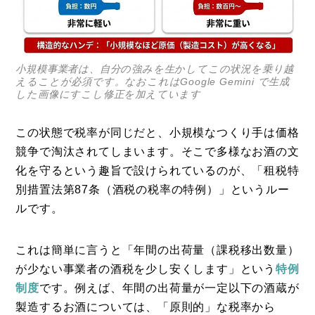
小規模事業者は、自分の強みを生かしてこの状況を乗り越
えることが必須です。なおこれはGoogle Gemini で生成
した画像にすこし修正を加えています
この状態で税率が同じだと、小規模なつくり手は価格
競争で淘汰されてしまいます。そこで多様なお酒の文
化を守るという趣旨で設けられているのが、「租税特
別措置法第87条（酒税の税率の特例）」というルー
ルです。
これは簡単に言うと「年間の出荷量（課税移出数量）
が少ない事業者の酒税を少し安くします」という
特例
制度
です。例えば、年間の出荷量が一定以下の酒蔵が
製造するお酒については、「原則的」な税率から