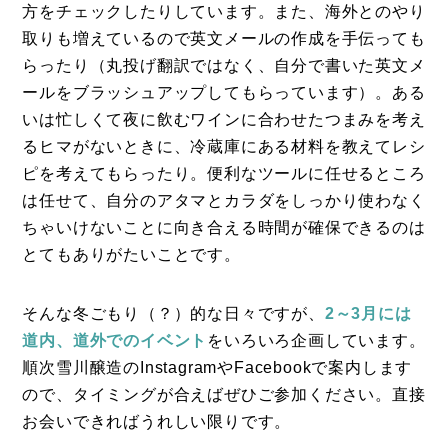
方をチェックしたりしています。また、海外とのやり
コラム
取りも増えているので英文メールの作成を手伝っても
らったり（丸投げ翻訳ではなく、自分で書いた英文メ
特集
ールをブラッシュアップしてもらっています）。ある
事例
いは忙しくて夜に飲むワインに合わせたつまみを考え
るヒマがないときに、冷蔵庫にある材料を教えてレシ
トピックス
ピを考えてもらったり。便利なツールに任せるところ
Photos
は任せて、自分のアタマとカラダをしっかり使わなく
運営会社
ちゃいけないことに向き合える時間が確保できるのは
とてもありがたいことです。
登録
お問い合わせ
そんな冬ごもり（？）的な日々ですが、
2～3月には
道内、道外でのイベント
をいろいろ企画しています。
順次雪川醸造のInstagramやFacebookで案内します
ので、タイミングが合えばぜひご参加ください。直接
お会いできればうれしい限りです。