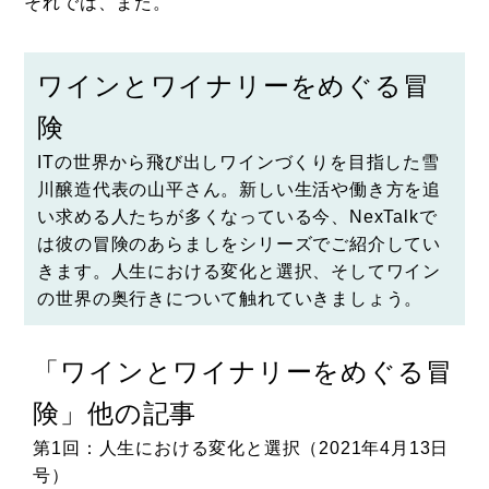
それでは、また。
ワインとワイナリーをめぐる冒
険
ITの世界から飛び出しワインづくりを目指した
雪
川醸造
代表の山平さん。新しい生活や働き方を追
い求める人たちが多くなっている今、NexTalkで
は彼の冒険のあらましをシリーズでご紹介してい
きます。人生における変化と選択、そしてワイン
の世界の奥行きについて触れていきましょう。
冒
「ワインとワイナリーをめぐる冒
険」他の記事
日
第11回：ワイナリー法人を設立するか否か、それ
がイシューだ（2022年3月8日号）