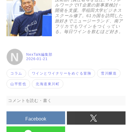
ルワークでIT企業の新事業検討・
開発を支援。早稲田大学ビジネス
スクール修了。61カ国を訪問した
旅好きでニュージーランド、南ア
フリカでもワインをつくってい
る。毎日ワインを飲むほど好き。
N
NexTalk編集部
2026-01-21
コラム
ワインとワイナリーをめぐる冒険
雪川醸造
山平哲也
北海道東川町
コメントを読む・書く
Facebook