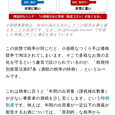
小規模事業者は、自分の強みを生かしてこの状況を乗り越
えることが必須です。なおこれはGoogle Gemini で生成
した画像にすこし修正を加えています
この状態で税率が同じだと、小規模なつくり手は価格
競争で淘汰されてしまいます。そこで多様なお酒の文
化を守るという趣旨で設けられているのが、「租税特
別措置法第87条（酒税の税率の特例）」というルー
ルです。
これは簡単に言うと「年間の出荷量（課税移出数量）
が少ない事業者の酒税を少し安くします」という
特例
制度
です。例えば、年間の出荷量が一定以下の酒蔵が
製造するお酒については、「原則的」な税率から