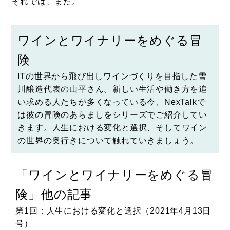
それでは、また。
ワインとワイナリーをめぐる冒
険
ITの世界から飛び出しワインづくりを目指した
雪
川醸造
代表の山平さん。新しい生活や働き方を追
い求める人たちが多くなっている今、NexTalkで
は彼の冒険のあらましをシリーズでご紹介してい
きます。人生における変化と選択、そしてワイン
の世界の奥行きについて触れていきましょう。
冒
「ワインとワイナリーをめぐる冒
険」他の記事
日
第11回：ワイナリー法人を設立するか否か、それ
がイシューだ（2022年3月8日号）