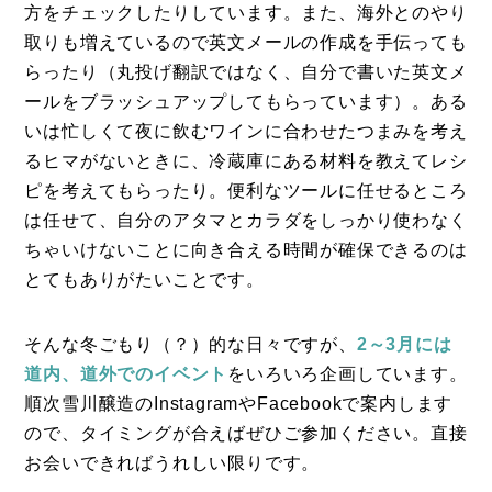
方をチェックしたりしています。また、海外とのやり
コラム
取りも増えているので英文メールの作成を手伝っても
らったり（丸投げ翻訳ではなく、自分で書いた英文メ
特集
ールをブラッシュアップしてもらっています）。ある
事例
いは忙しくて夜に飲むワインに合わせたつまみを考え
るヒマがないときに、冷蔵庫にある材料を教えてレシ
トピックス
ピを考えてもらったり。便利なツールに任せるところ
Photos
は任せて、自分のアタマとカラダをしっかり使わなく
運営会社
ちゃいけないことに向き合える時間が確保できるのは
とてもありがたいことです。
登録
お問い合わせ
そんな冬ごもり（？）的な日々ですが、
2～3月には
道内、道外でのイベント
をいろいろ企画しています。
順次雪川醸造のInstagramやFacebookで案内します
ので、タイミングが合えばぜひご参加ください。直接
お会いできればうれしい限りです。