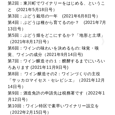
こ
第12回：ワインづくりの学び方
第13回：盛り上がりを見せているテイスティング
第14回：ワイナリーのお金の話その１「ぶどう畑
月
を準備するには…」
第15回：ワイナリーのお金の話その2「今ある建物
」
を活用したほうが・・・」
第16回：ワイナリーのお金の話その3「醸造設備は
輸入モノが多いのです」
第17回：ワイナリーのお金の話その4「ワインをつ
い
くるにはぶどうだけでは足りない」
第18回：ワイナリーのお金の話その5「クラウドフ
ァンディングがもたらす緊張感」
月
第19回：ワイナリーのお金の話その6「補助金利用
は計画的に」
1
第20回：まずはソムリエナイフ、使えるようにな
りましょう