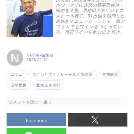
ルワークでIT企業の新事業検討・
開発を支援。早稲田大学ビジネス
スクール修了。61カ国を訪問した
旅好きでニュージーランド、南ア
フリカでもワインをつくってい
る。毎日ワインを飲むほど好き。
N
NexTalk編集部
2026-01-21
コラム
ワインとワイナリーをめぐる冒険
雪川醸造
山平哲也
北海道東川町
コメントを読む・書く
Facebook