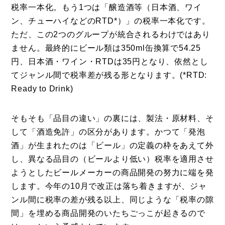
税率一本化。もう1つは「醸造酒等（日本酒、ワイ
ン、チューハイなどのRTD*）」の税率一本化です。
ただ、この2つのグループが統合されるわけではあり
ません。最終的にビール類は350ml缶換算で54.25
円、日本酒・ワイン・RTDは35円となり、依然とし
てジャンル間で税率差が残る形となります。(*RTD:
Ready to Drink)
そもそも「品目の違い」の裏には、製法・原材料、そ
して「酒造免許」の区分があります。かつて「発泡
酒」が生まれたのは「ビール」の定義の枠をあえて外
し、異なる品目の（ビールより低い）税率を適用させ
ようとしたビールメーカーの商品開発の努力に端を発
します。今年の10月で改正は落ち着きますが、ジャ
ンル間に税率の差が残る以上、同じような「税率の隙
間」を埋める商品開発のいたちごっこが起きるので