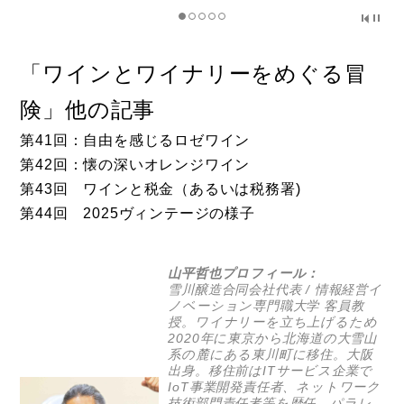
「ワインとワイナリーをめぐる冒
険」他の記事
第41回：自由を感じるロゼワイン
第42回：懐の深いオレンジワイン
第43回 ワインと税金（あるいは税務署)
第44回 2025ヴィンテージの様子
山平哲也プロフィール：
雪川醸造
合同会社代表 / 情報経営イ
ノベーション専門職大学 客員教
授。ワイナリーを立ち上げるため
2020年に東京から北海道の大雪山
系の麓にある東川町に移住。大阪
出身。移住前はITサービス企業で
IoT事業開発責任者、ネットワーク
技術部門責任者等を歴任。パラレ