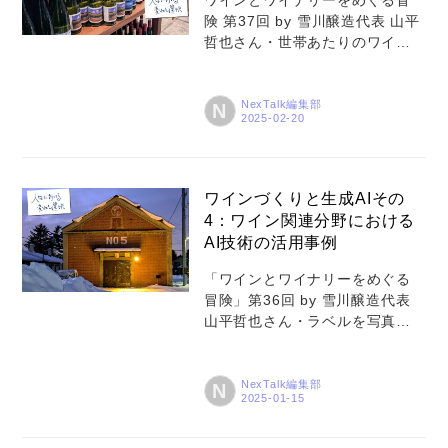
ワインとワイナリーをめぐる冒
険 第37回 by 雪川醸造代表 山平
哲也さん・世帯あたりのワイン
購買金額は東京都区部がダント
ツで多い・お酒全体に占めるワ
イン購買の比率は、福岡市、札
NexTalk編集部
N
幌市が上位に・お酒全体の購買
額は秋田市、青森市、熊本市、
盛岡市が上位に
ワインづくりと生成AIその
コラム
4：ワイン関連分野における
AI技術の活用事例
特集
「ワインとワイナリーをめぐる
事例
冒険」第36回 by 雪川醸造代表
山平哲也さん・ラベルを写真に
トピックス
撮るだけで「どこのどのワイン
であるかを自動認識」・ワイン
Photos
そのもののAI分析で客観的な分析
NexTalk編集部
N
運営会社
が可能になり偽物対策にも・ぶ
どう栽培時のせん定/収穫の自動
登録
化などもAIで