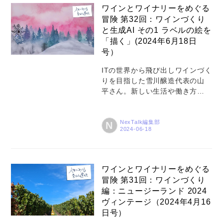
ょう。 こんにちは（あるいはこ
ワインとワイナリーをめぐる
んばんは）。 このコラムを書き
冒険 第32回：ワインづくり
はじめて3年以上経つのですが、
と生成AI その1 ラベルの絵を
ありがたいことにこのコラムが
「描く」(2024年6月18日
きっかけでご連絡いただくケー
号）
スが少しずつ増えています。 先
日は、「北海道でのワインづく
ITの世界から飛び出しワインづく
りに興味があって」とInstagram
りを目指した雪川醸造代表の山
でフォローする際にメッセージ
平さん。新しい生活や働き方を
をいただいた方から「北海道・
追い求める人たちが多くなって
東川町を訪問するチャンスがあ
いる今、NexTalkでは彼の冒険の
るの...
あらましをシリーズでご紹介し
NexTalk編集部
N
ていきます。人生における変化
と選択、そしてワインの世界の
奥行きについて触れていきまし
ょう。 こんにちは（あるいはこ
ワインとワイナリーをめぐる
んばんは）。 4月のニュージーラ
冒険 第31回：ワインづくり
ンドでのワインづくりから戻っ
編：ニュージーランド 2024
てきて、ばたばたと東川町のぶ
ヴィンテージ（2024年4月16
どう畑での活動に時間を取られ
日号）
てしまい、このコラムをお届け