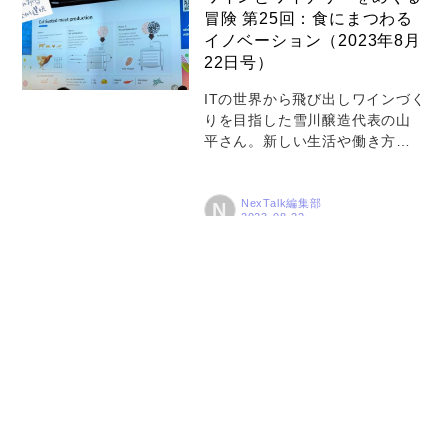
んばんは）。 今年の夏はとても
冒険 第25回：食にまつわる
暑かったですね。北海道という
イノベーション（2023年8月
か、東川町のある上川盆地で
22日号）
は、夏はお盆をすぎると涼しく
なると言われています。です
ITの世界から飛び出しワインづく
が、このコラムを書いている9月
りを目指した雪川醸造代表の山
上旬でも最高気温が30℃近く。
平さん。新しい生活や働き方を
なおかつ湿度が高めの状態が続
追い求める人たちが多くなって
いて、ぶどう畑で作業している
いる今、NexTalkでは彼の冒険の
とひっきりなしに汗が流れてき
あらましをシリーズでご紹介し
NexTalk編集部
N
ます。 雪川醸造の...
ていきます。人生における変化
と選択、そしてワインの世界の
奥行きについて触れていきまし
ょう。 こんにちは（あるいはこ
ワインとワイナリーをめぐる
んばんは）。 今回のコラムです
冒険 第24回：ワインの販売
が、予定されていた内容から趣
についてその2「ワインの市
向を変更して、最近参加した食
場流通の複雑さ」(2023年7
に関するカンファレンスについ
月19日号）
て取り上げて、ワタクシの感じ
たところをつづってみたいと思
ITの世界から飛び出しワインづく
います。 7月の27日から29日
りを目指した雪川醸造代表の山