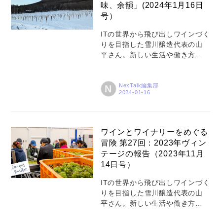
味、余韻」(2024年1月16日
の義援金に関するご報告です。
号）
雪川醸造では、先だってご案内
した通り、12万8,760円（2024
ITの世界から飛び出しワインづく
年1月のオンラインストア売上
りを目指した雪川醸造代表の山
10%分6万4,380円と、当ワイナ
平さん。新しい生活や働き方を
リーからの寄付を合わせた額）
追い求める人たちが多くなって
を2月8日に日本赤十字社に寄付
いる今、NexTalkでは彼の冒険の
いたしました。 View ...
あらましをシリーズでご紹介し
NexTalk編集部
N
ていきます。人生における変化
と選択、そしてワインの世界の
奥行きについて触れていきまし
ょう。 こんにちは（あるいはこ
ワインとワイナリーをめぐる
んばんは）。 コラムをしたため
冒険 第27回：2023年ヴィン
る時期に、いろいろなイベント
テージの報告（2023年11月
が重なってしまったため、2カ月
14日号）
ほど間が空いてしまい、年をま
たいでしまいました。 このコラ
ITの世界から飛び出しワインづく
ムがリリースされる頃までなに
りを目指した雪川醸造代表の山
も起きていないと良いのです
平さん。新しい生活や働き方を
が、2024年は正月に国内で大き
追い求める人たちが多くなって
な地震や飛行機事故があり、海