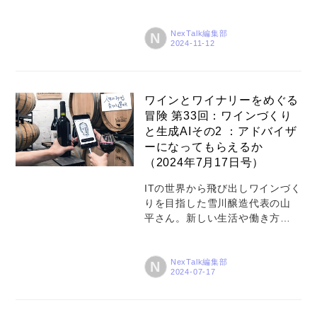
追い求める人たちが多くなって
いる今、NexTalkでは彼の冒険の
あらましをシリーズでご紹介し
NexTalk編集部
N
ていきます。人生における変化
と選択、そしてワインの世界の
奥行きについて触れていきまし
ょう。 こんにちは（あるいはこ
ワインとワイナリーをめぐる
んばんは）。 ヴィンヤード（ぶ
冒険 第33回：ワインづくり
どう畑）とワイナリー（醸造
と生成AIその2 ：アドバイザ
所）での作業が山盛りに忙し
ーになってもらえるか
く、7月の前回のコラムから3カ
（2024年7月17日号）
月ぶりとなってしまいました。
これをしたためている現在（11
ITの世界から飛び出しワインづく
月上旬）、2024ヴィンテージ
りを目指した雪川醸造代表の山
（シーズン）の仕込み作業も一
平さん。新しい生活や働き方を
段落しています。去年のこの時
追い求める人たちが多くなって
期もそうだったのですが、今回
いる今、NexTalkでは彼の冒険の
のコラムでは2...
あらましをシリーズでご紹介し
NexTalk編集部
N
ていきます。人生における変化
と選択、そしてワインの世界の
奥行きについて触れていきまし