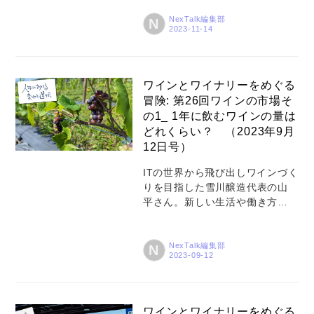
いる今、NexTalkでは彼の冒険の
外では人と人が傷つけ合う紛争
あらましをシリーズでご紹介し
NexTalk編集部
N
があいかわら...
ていきます。人生における変化
と選択、そしてワインの世界の
奥行きについて触れていきまし
ょう。 こんにちは（あるいはこ
ワインとワイナリーをめぐる
んばんは）。 2023年のヴィンテ
冒険: 第26回ワインの市場そ
ージ仕込みに追われ、このコラ
の1_ 1年に飲むワインの量は
ムも2カ月ほど間が空いてしまい
どれくらい？ （2023年9月
ました。年に一度の仕込みのシ
12日号）
ーズンなので、今回は予定して
いたワインの市場をテーマに取
ITの世界から飛び出しワインづく
り上げるのではなく、今年の仕
りを目指した雪川醸造代表の山
込み作業の一端をご紹介したい
平さん。新しい生活や働き方を
と思います。 ラスカルはかわい
追い求める人たちが多くなって
いのですが… まず、前回のコラ
いる今、NexTalkでは彼の冒険の
ムの冒頭...
あらましをシリーズでご紹介し
NexTalk編集部
N
ていきます。人生における変化
と選択、そしてワインの世界の
奥行きについて触れていきまし
ょう。 こんにちは（あるいはこ
ワインとワイナリーをめぐる