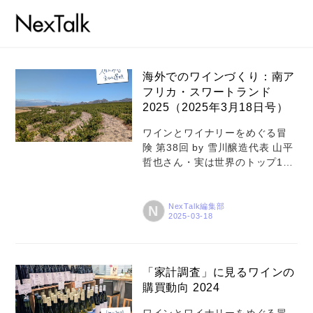
海外でのワインづくり：南ア
フリカ・スワートランド
2025（2025年3月18日号）
ワインとワイナリーをめぐる冒
険 第38回 by 雪川醸造代表 山平
哲也さん・実は世界のトップ10
にランキングされるワイン生産
国、そして350年の歴史・年平均
降水量が500mmほどのケープタ
NexTalk編集部
N
ウンは雨よりも風の影響が強
い・ワイナリーのほとんどで自
然にある酵母を使うアプローチ
を
「家計調査」に見るワインの
購買動向 2024