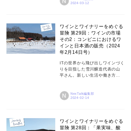
N
ていきます。人生における変化
と選択、そしてワインの世界の
奥行きについて触れていきまし
ょう。 こんにちは（あるいはこ
ワインとワイナリーをめぐる
んばんは）。 ついに3月に入りま
冒険 第29回：ワインの市場
したね。まだまだ冬の寒さが厳
その2：コンビニにおけるワ
しい東川にこもりっきりではな
インと日本酒の販売（2024
く、いくつか用事があり東京と
年2月14日号）
北海道を何度か行き来していま
した。 ワタクシは花粉症なの
ITの世界から飛び出しワインづく
で、東京にいると目薬とティッ
りを目指した雪川醸造代表の山
シュペーパーが手放せません
平さん。新しい生活や働き方を
（飲み薬も…）。北海道に戻れ
追い求める人たちが多くなって
ば花粉の影響から逃れられます
いる今、NexTalkでは彼の冒険の
が、真っ只中にいら...
あらましをシリーズでご紹介し
NexTalk編集部
N
ていきます。人生における変化
と選択、そしてワインの世界の
奥行きについて触れていきまし
ょう。 こんにちは（あるいはこ
ワインとワイナリーをめぐる
んばんは）。 最初に、前回のコ
冒険 第28回：「果実味、酸
ラムでご案内した能登半島地震