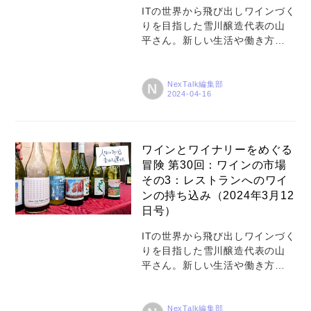
するのが2カ月近く空いてしまい
ITの世界から飛び出しワインづく
ました。 唐突ですが、北海道で
りを目指した雪川醸造代表の山
のぶどう栽培には寒冷地ならで
平さん。新しい生活や働き方を
はの工夫があります。そのうち
追い求める人たちが多くなって
の1つが樹の仕立ての形状です。
いる今、NexTalkでは彼の冒険の
温暖な地...
あらましをシリーズでご紹介し
NexTalk編集部
N
ていきます。人生における変化
と選択、そしてワインの世界の
奥行きについて触れていきまし
ょう。 こんにちは（あるいはこ
ワインとワイナリーをめぐる
んばんは）。 新しい年になった
冒険 第30回：ワインの市場
かと思ったらあっという間に年
その3：レストランへのワイ
度も変わりましたが、ワタクシ
ンの持ち込み（2024年3月12
は年度末ぎりぎりに北海道・東
日号）
川町を出発し、東京・羽田〜オ
ーストラリア・シドニーを経由
ITの世界から飛び出しワインづく
して、ニュージーランドのカン
りを目指した雪川醸造代表の山
タベリー地方に来ています。 昨
平さん。新しい生活や働き方を
年も同じ時期にオーストラリア
追い求める人たちが多くなって
のメルボルン近郊にあるワイナ
いる今、NexTalkでは彼の冒険の
リーにワインづく...
あらましをシリーズでご紹介し
NexTalk編集部