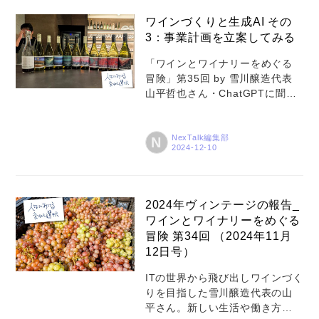
ワインづくりと生成AI その
お問い合わせ
3：事業計画を立案してみる
「ワインとワイナリーをめぐる
冒険」第35回 by 雪川醸造代表
山平哲也さん・ChatGPTに聞い
てみた。「北海道でワイナリー
を立ち上げにおける事業計画立
案を手伝ってほしい」・知りた
NexTalk編集部
N
い答えを得るためのしかるべき
問いを立てよう・生成AIが出すア
ウトプットはそのまま信じない
2024年ヴィンテージの報告_
ワインとワイナリーをめぐる
冒険 第34回 （2024年11月
12日号）
ITの世界から飛び出しワインづく
りを目指した雪川醸造代表の山
平さん。新しい生活や働き方を