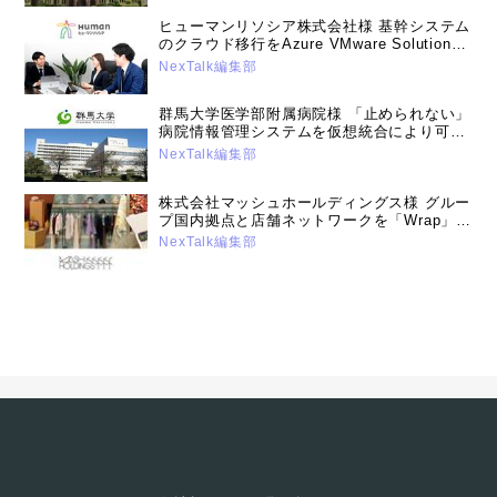
ヒューマンリソシア株式会社様 基幹システム
のクラウド移行をAzure VMware Solutionで
実現。オンプレミス時の運用課題を解消し、
NexTalk編集部
DX推進を加速
群馬大学医学部附属病院様 「止められない」
病院情報管理システムを仮想統合により可用
性と運用効率、安全性を向上。業界のデファ
NexTalk編集部
クトパッケージを目指す。（2022年12月13
日号）
株式会社マッシュホールディングス様 グルー
プ国内拠点と店舗ネットワークを「Wrap」
に全面刷新。 セキュアで利便性の高い通信環
NexTalk編集部
境の提供とともに、データセンター撤廃によ
る運用負荷の大幅な軽減に成功