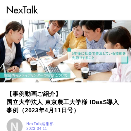
【事例動画ご紹介】
国立大学法人 東京農工大学様 IDaaS導入
事例（2023年4月11日号）
コラム
N
特集
NexTalk編集部
2023-04-11