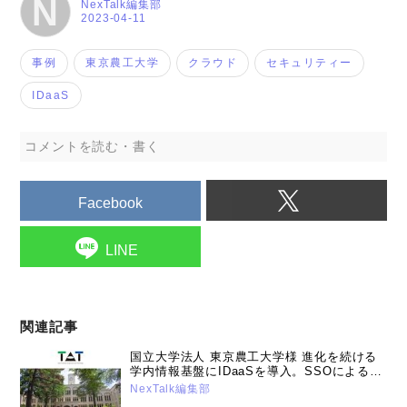
N
NexTalk編集部
2023-04-11
事例
東京農工大学
クラウド
セキュリティー
IDaaS
コメントを読む・書く
Facebook
LINE
関連記事
国立大学法人 東京農工大学様 進化を続ける
学内情報基盤にIDaaSを導入。SSOによる利
便性向上、多要素認証でのセキュリティー強
NexTalk編集部
化を実現