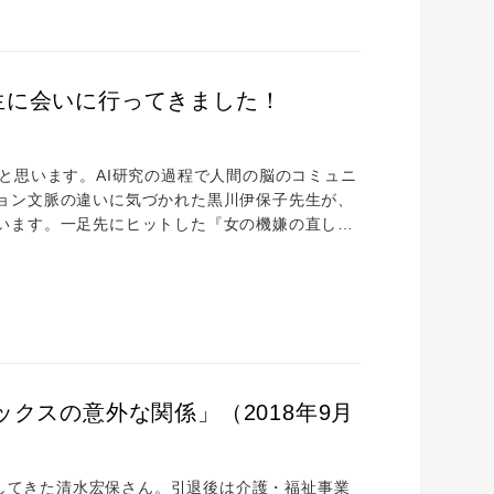
生に会いに行ってきました！
と思います。AI研究の過程で人間の脳のコミュニ
ョン文脈の違いに気づかれた黒川伊保子先生が、
います。一足先にヒットした『女の機嫌の直し
話題を集めましたね。 その黒川先生に、ユニアデ
ーアネックス」がインタビューしに行くということ
、ITセキュリティー専門サイトが黒川先生に？ ...
クスの意外な関係」（2018年9月
導してきた清水宏保さん。引退後は介護・福祉事業