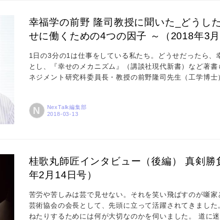
幸福学の前野 隆司教授に聞いた_どうし
せに働くための4つの因子 ～（2018年3月
1日の3分の1は仕事をしている私たち。どうせだったら
とし、『幸せのメカニズム』（講談社現代新書）など著書
ネジメント研究科委員長・教授の前野隆司先生（工学博士
いました。前編・後編に分けてお伝えします！ 今回はその
生は、もともと工学博士として長年ロボットの開発などに
NexTalk編集部
N
福学に着目されたのでしょうか。 私はもともとロボット
心の研究...
桂歌丸師匠インタビュー（後編） 真剣勝負
年2月14日号）
苦労や苦しみは芸で見せない。それを笑い飛ばすのが噺家
芸術協会の会長として、先頭に立って活躍されてきました
ねたりするためには何が大切なのかを伺いました。 道に迷