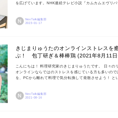
を広げています。NHK連続テレビ小説『カムカムエヴリ
一方、現在の活躍に至るまでは、さまざまな挫折や苦労が
世界に飛び込む――冒険のような人生。そこには、「好き
NexTalk編集部
N
ない軌跡がありました。 北欧スウェーデンから日本への思
かけ...
きじまりゅうたのオンラインストレスを癒
ぶ！ 包丁研ぎ＆棒棒鶏 (2021年8月11日
こんにちは！ 料理研究家のきじまりゅうたです。 日々の
オンラインならではのストレスを感じている方も多いので
コラム
を、PCから離れて料理で気分転換して発散させよう！ と
薬味たっぷりそうめん〉をご紹介しました。 そうめんの
特集
や嗅覚が刺激されてリフレッシュされる、という内容でし
NexTalk編集部
N
ーカスしてみます。包丁研ぎと、よく切れる包丁を使った
しまし...
事例
トピックス