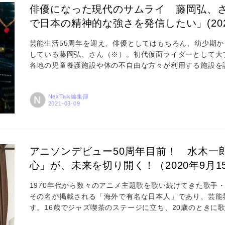
俳優になった現代のサムライ 藤岡弘、さ
で日本の精神的な強さを発信したい」(202
Photos
芸能生活55周年を迎え、俳優としてはもちろん、幼少期
運営会社
している藤岡弘、さん（※）。初代仮面ライダーとして大ブ
各地の児童養護施設や体の不自由な方々が利用する施設を
ンティア活動を続けています。人を思いやる強さ、武道家
登録
一線に立ち続ける強さはどこからくるのでしょうか。藤岡
NexTalk編集部
N
「未だ完成していない」という意味が込められている。 
お問い合わせ
－ 幼い...
アニソンデビュー50周年目前！ 水木一
心」が、未来を切り開く！（2020年9月1
1970年代から数々のアニメ主題歌を歌い続けてきた歌手・水木
その名が掲載される「海外で有名な日本人」であり、芸能
す。16歳でジャズ喫茶のステージに立ち、20歳のときに
（アニソン）の世界へ飛び込み、今や「アニソン界の帝王」