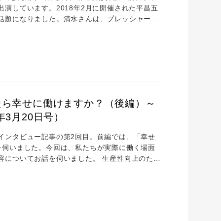
演しています。2018年2月に開催された平昌五
話題になりました。清水さんは、プレッシャーの
白さを伝える解説力をどう培ってきたのか。ま
伝える力のもとは観察力 ― 世界のスピードスケ
清水さんの解説がとても分かりやすく、スピード
たら幸せに働けますか？（後編）～
年3月20日号）
インタビュー記事の第2回目。前編では、「幸せ
を伺いました。今回は、私たちが実際に働く場面
容についてお話を伺いました。 生産性向上のため
いてお伺いしたいと思います。最近、メディアで
、働き方改革は、私たちを幸せにしてくれるので
ちんと読めば、「働く人の幸せのための働き方改