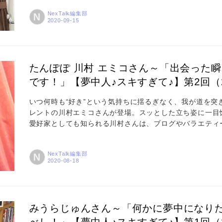
転向から50周年を迎えるに当たって、1つのジャンルを継
NexTalk編集部
N
ャズ喫茶のステージから歌謡曲、そしてアニソンへ ——水
たんぽぽ 川村 エミコさん～「出会った
です！」【夢中人♪スキすぎて♪】第2回（2
いつ何時も“好き”という気持ちに揺るぎなく、我が道を突
レントの川村エミコさんが登場。スッとした立ち姿に一目
愛好家としても知られる川村さんは、ブログやバラエティ
ます。「大変な状況下でもこけしちゃんと一緒なら孤独を
いう川村さんに、こけしと暮らす楽しさや、好きなものを
NexTalk編集部
N
Profile 1979年神奈川県生まれ。2008年、白鳥久美
みうらじゅんさん～「何かに夢中になり
べし！」【夢中人♪スキすぎて♪】第1回（2