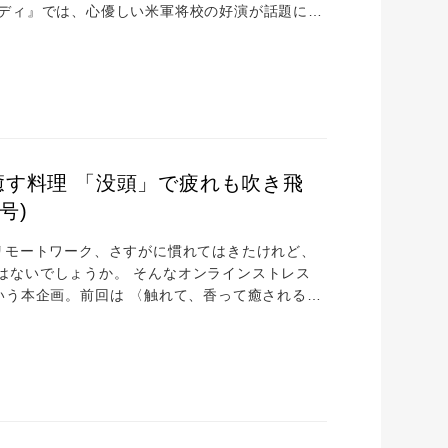
バディ』では、心優しい米軍将校の好演が話題に。
ありました。10代で来日し、未経験で日本庭園の
」をとことん突き詰める、村雨さんにしかたどれ
いを馳せた少年時代 ―日本に興味を持ったきっ
す料理 「没頭」で疲れも吹き飛
号)
リモートワーク、さすがに慣れてはきたけれど、
はないでしょうか。 そんなオンラインストレス
いう本企画。前回は 〈触れて、香って癒される！
レシピは、五感を使えば仕事中は感じられない触覚
た。 今回はアプローチを変えて、「没頭」にフォ
調理に没頭して、凝り固まった体をリフレッシュ