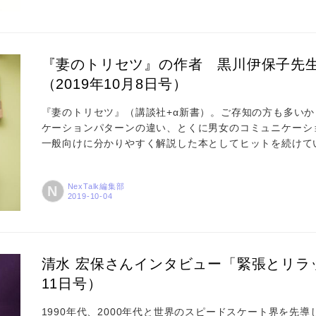
『妻のトリセツ』の作者 黒川伊保子先
（2019年10月8日号）
『妻のトリセツ』（講談社+α新書）。ご存知の方も多いか
ケーションパターンの違い、とくに男女のコミュニケーシ
一般向けに分かりやすく解説した本としてヒットを続けて
方』（集英社インターナショナル新書）の映画化でも今年
ックスのITセキュリティー専門サイト「ITセキュリティ
NexTalk編集部
N
で、NexTalkの編集部も同行させていただきました。 何故
清水 宏保さんインタビュー「緊張とリラッ
11日号）
1990年代、2000年代と世界のスピードスケート界を先