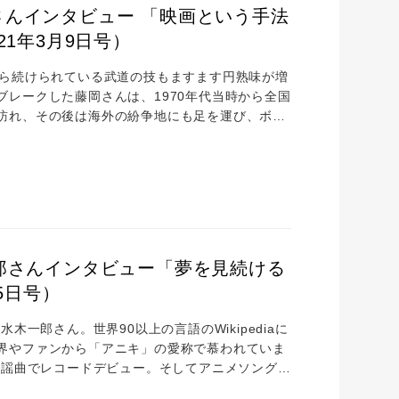
んインタビュー 「映画という手法
1年3月9日号）
から続けられている武道の技もますます円熟味が増
レークした藤岡さんは、1970年代当時から全国
訪れ、その後は海外の紛争地にも足を運び、ボラ
としての強さ、そして俳優として半世紀以上も第
さんにお話を伺いました。 ※「、（読点）」は
厳しいしつけを受けて育ち、映画で世界が広がった
郎さんインタビュー「夢を見続ける
5日号）
一郎さん。世界90以上の言語のWikipediaに
界やファンから「アニキ」の愛称で慕われていま
歌謡曲でレコードデビュー。そしてアニメソング
の異名を持つ水木一郎さん。2021年にアニソン