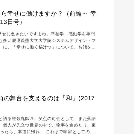
たら幸せに働けますか？（前編～ 幸
13日号）
、幸せに働きたいですよね。幸福学、感動学を専門
も多い慶應義塾大学大学院システムデザイン・マ
）に、「幸せに働く秘けつ」について、お話を伺
前編です。 ロボット開発から幸福学へ ― 前野先
携わっていらっしゃいました。どういう経緯で幸
や脳科学の研究者として、ロボットに関する触覚や
の舞台を支えるのは「和」(2017
と語る桂歌丸師匠。笑点の司会として、また落語
。個人が先立つ世界の中で、物事を進めたり、束
ったら、本道に帰れ ―これまで噺家としての活