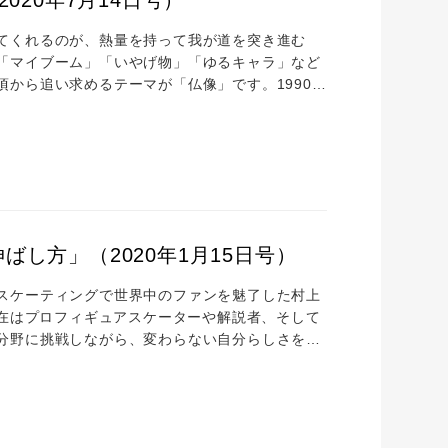
てくれるのが、熱量を持って我が道を突き進む
「マイブーム」「いやげ物」「ゆるキャラ」など
から追い求めるテーマが「仏像」です。1990年
タート。ずっと、「仏像を描く」ことに夢中と言
になるきっかけづくりについて聞きました。
に月刊漫画「ガロ」で漫画家デビュー。以来、マルチメ
し方」（2020年1月15日号）
スケーティングで世界中のファンを魅了した村上
現在はプロフィギュアスケーターや解説者、そして
分野に挑戦しながら、変わらない自分らしさを表
する力の伸ばし方について伺いました。 スケート
さんは、楽しそうに演技する印象があります。選
しゃいましたか。 体を動かすのが大好きで、子ど