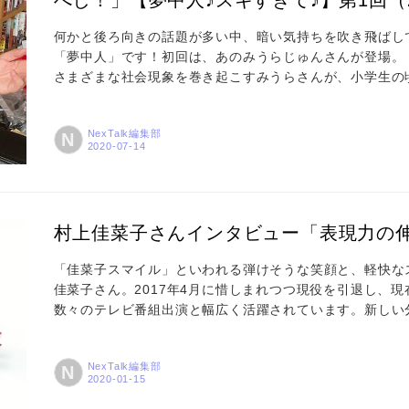
何かと後ろ向きの話題が多い中、暗い気持ちを吹き飛ばし
「夢中人」です！初回は、あのみうらじゅんさんが登場。
さまざまな社会現象を巻き起こすみうらさんが、小学生の頃
代からは、作家いとうせいこうさんと共に「見仏記」もス
います。そんなみうらさんに、仏像の魅力や、何かに夢中
NexTalk編集部
N
Profile 1958年京都生まれ。武蔵野美術大学在学中
ディア...
村上佳菜子さんインタビュー「表現力の伸ば
「佳菜子スマイル」といわれる弾けそうな笑顔と、軽快な
佳菜子さん。2017年4月に惜しまれつつ現役を引退し、
数々のテレビ番組出演と幅広く活躍されています。新しい
現し続け、多くの人々から愛されている村上さんに、表現
で自分の世界をどのように表現し、伝えていくか ― 村上
NexTalk編集部
N
手時代はどのような気持ちでスケートに取り組んでいらっ
もの頃は...