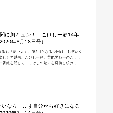
続し、究めてきた原動力について伺いました。 ジ
木一郎さんといえば、「アニソン界の帝...
瞬間に胸キュン！ こけし一筋14年
020年8月18日号）
き進む「夢中人」。第2回となる今回は、お笑いタ
惚れして以来、こけし一筋。芸能界随一のこけし
ー番組を通じて、こけしの魅力を発信し続けてい
感じず、むしろ明日への活力が湧いてきます」と
見つけるコツについてお話していただきました。
子さんと共にお笑いコンビ・たんぽぽを結成。主な...
たいなら、まず自分から好きになる
020年7月14日号）