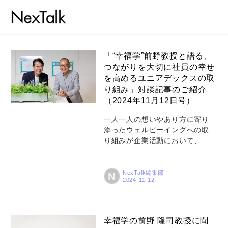
「“幸福学”前野教授と語る、
つながりを大切に社員の幸せ
を高めるユニアデックスの取
り組み」対談記事のご紹介
（2024年11月12日号）
一人一人の想いやあり方に寄り
添ったウェルビーイングへの取
り組みが企業活動において、重
コラム
視されています。ユニアデック
スでも、社員の幸福度を高め、
特集
より働きがいのある職場環境を
NexTalk編集部
N
事例
実現するために試行錯誤しなが
らさまざまな取り組みを行って
トピックス
おります。 日本におけるウェル
ビーイングや幸福学研究の第一
幸福学の前野 隆司教授に聞
Photos
人者である慶應義塾大学教授の