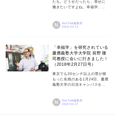
たち。どうせだったら、幸せに
のでしょうか。 政府が推進する
働きたいですよね。幸福学、感
「働き方改革」は、資料をきち
動学を専門とし、『幸せのメカ
んと読めば、「働く人の幸せの
ニズム』（講談社現代新書）な
ための働き方改革」といった記...
ど著書も多い慶應義塾大学大学
NexTalk編集部
N
院システムデザイン・マネジメ
ント研究科委員長・教授の前野
隆司先生（工学博士）に、「幸
せに働く秘けつ」について、お
「幸福学」を研究されている
話を伺いました。前編・後編に
慶應義塾大学大学院 前野 隆
分けてお伝えします！ 今回はそ
司教授に会いに行きました！
の前編です。 ロボット開発から
（2018年2月27日号）
幸福学へ ― 前野先生は、もとも
と工学博士として長年ロボット
東京でも20センチ以上の雪が積
の開発などに携わっていらっし
もった名残のある1月24日、慶應
ゃいました。どういう経緯で幸
義塾大学の日吉キャンパスを訪
福学に着目されたのでしょう
ねました。目的は、「幸福学」
か。 私はもともとロボットや脳
を研究されていらっしゃる、慶
科学の研究者として、ロボット
應義塾大学大学院システムデザ
NexTalk編集部
N
に関する触覚や心の研究...
イン・マネジメント研究科 研究
委員長・教授の前野 隆司先生に