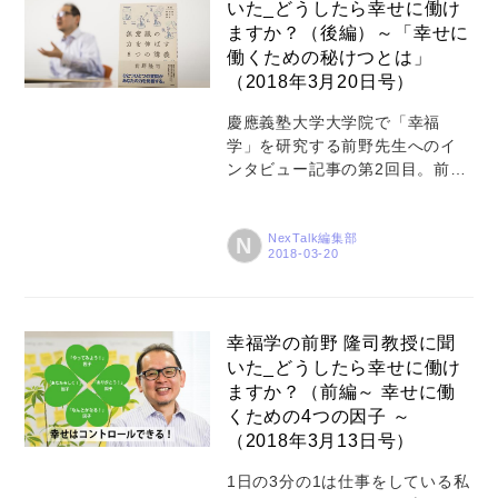
いた_どうしたら幸せに働け
前野隆司さんをお招きして、ユ
運営会社
ますか？（後編）～「幸せに
ニアデックス常務執行役員 橋本
働くための秘けつとは」
博文と対談させていただきまし
登録
（2018年3月20日号）
た。専門家の視点から当社の取
り組みについて、どのような効
お問い合わせ
慶應義塾大学大学院で「幸福
果が期待できるか、改善点や工
学」を研究する前野先生へのイ
夫したらよい点などのご意見を
ンタビュー記事の第2回目。前編
うかがいました。 当社の取り組
では、「幸せの4つの因子」で幸
みの一つとして、2024年5月か
福度を高めることができるとい
ら、日々の業務で生まれた...
うお話を伺いました。今回は、
NexTalk編集部
N
私たちが実際に働く場面でどの
ように行動したら幸せになるの
か、より具体的な内容について
お話を伺いました。 生産性向上
幸福学の前野 隆司教授に聞
のためには、従業員の「幸福
いた_どうしたら幸せに働け
度」を上げる ― 「働く幸せ」に
ますか？（前編～ 幸せに働
ついてお伺いしたいと思いま
くための4つの因子 ～
す。最近、メディアで「働き方
（2018年3月13日号）
改革」という文字を見ない日は
ないぐらいですが、働き方改革
1日の3分の1は仕事をしている私
は、私たちを幸せにしてくれる