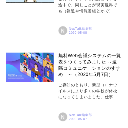
途中で、同じことが現実世界で
も（報道や情報番組とかで）起
き始めているそうで・・・皆さ
んもお気をつけください！ 【こ
の動物はなに？？？】解説はこ
NexTalk編集部
N
ちらで_壁紙ダウンロード情報
も！！ 【テレワークあるある_ユ
ニアデックス未来サービス研究
所】こんな時みんなどうして
無料Web会議システムの一覧
る？
表をつくってみました ～遠
隔コミュニケーションのすす
め ～（2020年5月7日）
ご存知のとおり、新型コロナウ
イルスにより多くの学校が休校
になってしまいました。仕事で
教育関係の方々とお話をすると
「コロナで学校の先生たちと子
どもたちや保護者さんのコミュ
NexTalk編集部
N
ニケーションがとれなくなって
しまった。インターネットを使