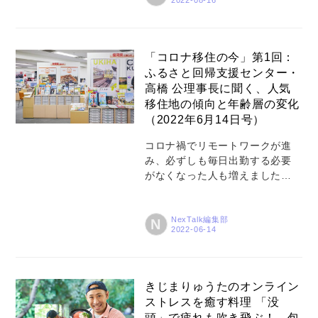
連載第２回目。今回伺ったの
は、パートナーと二人で出版社
「合同会社アタシ社」を営む、
編集者のミネシンゴさん。ミネ
「コロナ移住の今」第1回：
さんは、2015年に自身の会社を
ふるさと回帰支援センター・
設立し、2017年にそれまで暮ら
高橋 公理事長に聞く、人気
していた神奈川県逗子市から三
移住地の傾向と年齢層の変化
浦市三崎に拠点を移しました。
（2022年6月14日号）
現在は、移住者を積極的に受け
入れる三崎町の魅力を広く発信
コロナ禍でリモートワークが進
する中心的な存在の1人となって
み、必ずしも毎日出勤する必要
います。三崎以外の移住受け入
がなくなった人も増えました。
れを推進する地域との関わりも
人口の多い東京は「密」で、感
深いミネさん。彼が考える、移
染リスクが高いと懸念する人も
住を検討する上で大切な考え...
おり、中には住みやすい場所、
NexTalk編集部
N
自分らしい暮らしを求めて、地
方に移住する人も増えている、
と見聞きします。どのような人
が、どんなエリアに移住を希望
コラム
きじまりゅうたのオンライン
しているのでしょうか。移住の
ストレスを癒す料理 「没
際に重要なことは何か。都市部
特集
頭」で疲れも吹き飛ぶ！ 包