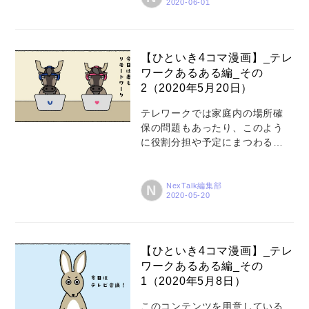
の手順書をつくってみましたの
でご紹介いたします。 【その1の
おさらいはこちら】無料Web会
議システムの一覧表と、「まず
【ひといき4コマ漫画】_テレ
はかんたんに！」をキーワード
ワークあるある編_その
に"Skype"をご紹介 【作者ご紹
2（2020年5月20日）
介】 緊急事態宣言が解除されま
したが、まだまだ油断がならな
テレワークでは家庭内の場所確
い新型コロナウイルスです。や
保の問題もあったり、このよう
はりコミュニケーションの備え
に役割分担や予定にまつわる新
は大事ですね。 「遠隔コミュニ
たなせめぎ合いも。心はリモー
ケーションのすすめ～第二回」
トにならぬよう。 【この動物は
では、クラウドサービスとして
なに？？？】解説はこちらで_壁
NexTalk編集部
N
巷で噂の"Meet (Googl...
紙ダウンロード情報も！！ 【テ
レワークあるある_ユニアデック
ス未来サービス研究所】こんな
時みんなどうしてる？ 【ひとい
【ひといき4コマ漫画】_テレ
き4コマ漫画】_テレワークある
ワークあるある編_その
ある編_その1 はこちら
1（2020年5月8日）
このコンテンツを用意している