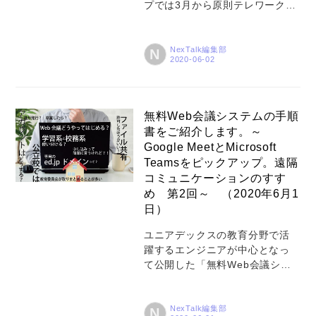
プでは3月から原則テレワークな
スで、2014年からユニアデック
ど、さまざまな新型コロナウイ
スで新卒、中途、障がい者の採
ルス感染防止対応を実施してお
用担当...
ります。これに伴い、新人研修
NexTalk編集部
N
も集合形式から初の「リモート
形式」で実施しています。
NexTalk編集部は今回テレワーク
環境を研究中の未来サービス研
無料Web会議システムの手順
究所と合同で研修担当者と新人
書をご紹介します。～
にオンラインインタビューを行
Google MeetとMicrosoft
いました。リモート研修現場の
Teamsをピックアップ。遠隔
ホットなお話をお届けします。
コミュニケーションのすす
ー 最初に自己紹介や仕事内容、
め 第2回～ （2020年6月1
自己アピール（笑）などお願い
日）
します 渡島 私は、人事部アカデ
ミー推進室に所属し、新入社員
ユニアデックスの教育分野で活
向けと一般社員向け研修の企画
躍するエンジニアが中心となっ
から全体運営までを担当してい
て公開した「無料Web会議シス
ます。配属後の...
テムの一覧表」。たくさんの反
響をいただきました。その第2弾
として、今度はMeetsとTeams
NexTalk編集部
N