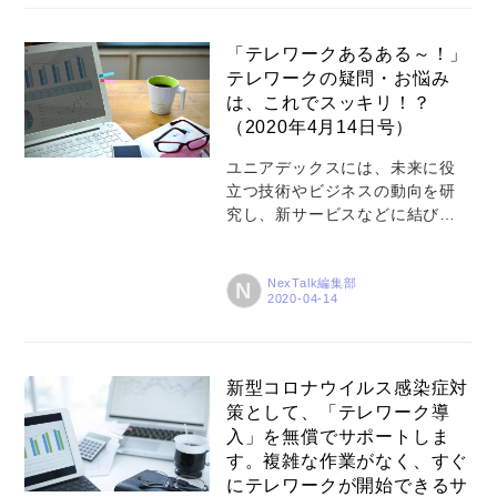
ってうまいことやれないか
な？」といったお悩みをおっし
「テレワークあるある～！」
ゃいます。みんな心を痛めてい
テレワークの疑問・お悩み
ます。 「インターネットを使っ
は、これでスッキリ！？
てうまいことやれないかな？」
（2020年4月14日号）
とのお悩みには、Web会議サー
ビスを使うのも手ですよ！とお
ユニアデックスには、未来に役
答えしていますが、このお悩み
立つ技術やビジネスの動向を研
は教育現場に限らずテレワーク
究し、新サービスなどに結び付
を行っている会社にも通じるの
ける活動をしている「未来サー
ではないかな、と思いました。
ビス研究所」という組織があり
そこで今回は「遠隔コミュニケ
ます。研究所のWebでは、2020
NexTalk編集部
N
ーションのすすめ」と題して、
年3月から「テレワークあるあ
私だけ...
る」というユニークなコラムの
発信を始めました。新型コロナ
ウイルスの感染拡大防止のた
新型コロナウイルス感染症対
め、テレワークについて同僚な
策として、「テレワーク導
どと会話する間もなく突然「毎
入」を無償でサポートしま
日がテレワーク」となった方も
す。複雑な作業がなく、すぐ
少なくありません。本コラムで
にテレワークが開始できるサ
は、「家庭」「会議方法」「運