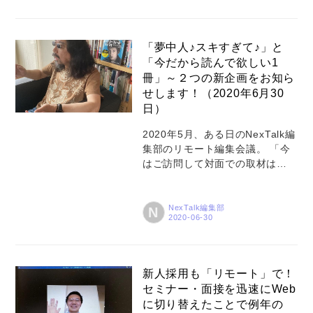
スでもあります。初回は、報道
テクノロジーベンチャーのJX通
信社 代表取締役 米重克洋氏に、
「夢中人♪スキすぎて♪」と
「今だから読むべき1冊」として
「今だから読んで欲しい1
『起業家の勇気 USEN宇野康秀
冊」～２つの新企画をお知ら
とベンチャーの興亡』紹介して
せします！（2020年6月30
もらいました。 Profile 報道研究
日）
者。1988年8月、山口県生まれ。
2007年、私立聖光学院高等学校
2020年5月、ある日のNexTalk編
（横浜市）卒業後、学習院大学
集部のリモート編集会議。 「今
経済学部に進学。2008年1月に当
はご訪問して対面での取材は難
社設立。中学・高校時代に航空
しいから、何か新しい企画考え
業界専門のニュース...
たいよね」 「世の中疲弊してい
るから、肩の力が抜けるような
NexTalk編集部
N
脱力系の内容がよくない？」 「1
日の流れが変わり、以前より読
書の時間もあるかも」などな
ど。 こんなやり取りの後に、2つ
新人採用も「リモート」で！
の新企画が決まりました！ 1つは
セミナー・面接を迅速にWeb
「何かを好きすぎて、夢中にな
に切り替えたことで例年の
りすぎて、こーんな楽しことに