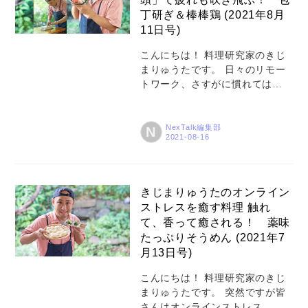
からのUIJターン（大都市圏から
丁研ぎ＆棒棒鶏 (2021年8月
地方に移住すること）を支援す
事例
11日号)
る、NPO法人ふるさと回帰支援
トピックス
センターの高橋公理事長に、そ
こんにちは！ 料理研究家のきじ
の傾向や移住の現状について伺
まりゅうたです。 日々のリモー
Photos
いました。 志を持って地方へ移
トワーク、さすがに慣れてはき
住する20代の相談者が増加 ― コ
たけれど、オンラインならでは
運営会社
ロナ禍以降、ふるさと回帰支援
のストレスを感じている方も多
センターに来られる相...
いのではないでしょうか。 そん
NexTalk編集部
登録
N
なオンラインストレスを、PCか
お問い合わせ
ら離れて料理で気分転換して発
散させよう！ という本企画。前
回は 〈触れて、香って癒され
きじまりゅうたのオンライン
る！ 薬味たっぷりそうめん〉を
ストレスを癒す料理 触れ
ご紹介しました。 そうめんのレ
て、香って癒される！ 薬味
シピは、五感を使えば仕事中は
たっぷりそうめん (2021年7
感じられない触覚や嗅覚が刺激
月13日号)
されてリフレッシュされる、と
いう内容でした。 今回はアプロ
こんにちは！ 料理研究家のきじ
ーチを変えて、「没頭」にフォ
まりゅうたです。 突然ですが皆
ーカスしてみます。包丁研ぎ
さんはオンラインストレス、感