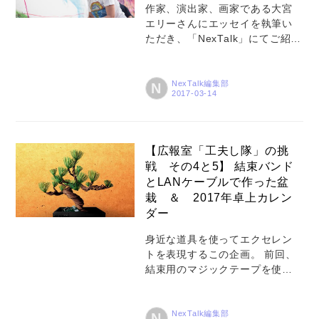
事 20のアンサーはこちら＞＞ 会
作家、演出家、画家である大宮
社員時代のこと。広告代理店時
エリーさんにエッセイを執筆い
代、やっとチャンスが回ってき
ただき、「NexTalk」にてご紹介
た。5年目くらいだったと思う。
することになりました。テーマ
それまでは、「面白くなくてい
は、ユニアデックスが20回目の
いから」と言われるような仕事
設立記念日を迎えたことに絡め
NexTalk編集部
N
を振られることが多く、地味
て、「20にまつわるお話」を全
で、...
３篇予定しています。大宮エリ
ーさんは会社員を経て、近年で
は画家として活躍されるなど、
【広報室「工夫し隊」の挑
さまざまな経歴をお持ちです。
戦 その4と5】 結束バンド
クスっと笑みがこぼれてしまう
とLANケーブルで作った盆
が共感できる、何気ない日々の
栽 ＆ 2017年卓上カレン
アドバイスになるようなお話を
ダー
お届けします。
身近な道具を使ってエクセレン
トを表現するこの企画。 前回、
結束用のマジックテープを使っ
た青い薔薇をなんとか制作した
工夫し隊は、年末にかけて一気
に忙しくなりました。 ユニアデ
NexTalk編集部
N