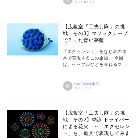
ックスの平和島にある製造・物
流拠点に出向いて、面白い部品
がたくさんあることに気を良く
した広告担当が、「この部品で
【広報室「工夫し隊」の挑
2017年の卓上カレンダーも作ろ
戦 その3】マジックテープ
うぜ」といいだしたからです。
で作った青い薔薇
制作担当メンバー：あの、この
仕事は確かに楽しいんですけ
「エクセレント」をなじみの道
ど、ちょっとしんどいです。 広
具で表現するこの企画。 今回
告担当：なんでだ？ 制作担当メ
は、ケーブルなどを束ねるマジ
ンバー：エクセレントシリーズ
ックテープで薔薇を作ってみま
の次の絵柄の方はなんとなくイ
した。どうですか？ なかなかき
メージがついてるんですよ。結
れいにできたと思いませんか？
NexTalk編集部
N
束バンドを松葉に見立てて、LAN
前回公開したのが8/15の「ドラ
ケーブルを幹に見立...
イバーで作った花火」で、もう
初冬なのにいつまで出しておく
んだ？という声が少なからず届
【広報室「工夫し隊」の挑
いてました。横暴でいい加減な
戦 その2】納涼 ドライバー
広告担当としても取り掛かりだ
による花火 ～「エクセレン
けは早く、9月初旬から動き出し
ト」を、道具で表現してみま
ていたのですが、公開はずいぶ