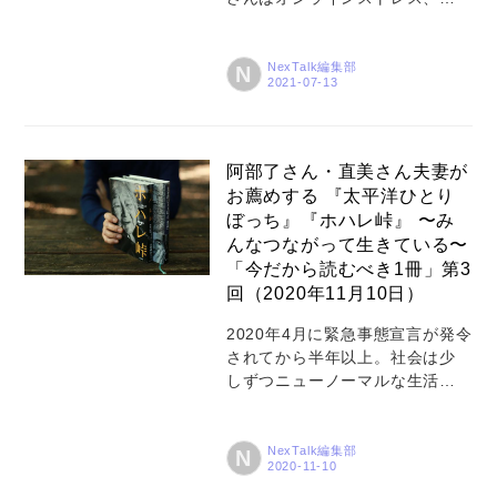
と、よく切れる包丁を使った調
じていませんか？ 慣れてきた方
理に没頭して、凝り固まった体
も多いとはいえ、ひっきりなし
をリフレッシュしまし...
のオンライン会議にPC画面での
NexTalk編集部
N
資料確認など、気がめいってし
まうのも無理はありません。 少
しでもストレスを感じているな
ら、料理で気分転換してみては
阿部了さん・直美さん夫妻が
いかがでしょうか。PCから離れ
お薦めする 『太平洋ひとり
て手作業をするだけで楽しいで
ぼっち』『ホハレ峠』 〜み
すし、何よりおいしい料理がで
んなつながって生きている〜
きたときの達成感はひとしおで
「今だから読むべき1冊」第3
す。 そこで今回は、簡単でスト
回（2020年11月10日）
レス解消にもなる「オンライン
ストレスを癒すレシピ」をご紹
2020年4月に緊急事態宣言が発令
介します！ 前編は〈触れて、香
されてから半年以上。社会は少
って癒される！ 薬味たっぷりそ
しずつニューノーマルな生活様
うめん〉です。 （＊後半に動画
式に対応しつつあります。人の
もご用意してお...
移動や行動が制限されたあのと
き、自分自身と向き合い、他者
NexTalk編集部
N
との関わり方や人生の在り方を