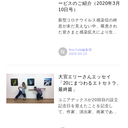
ービスのご紹介（2020年3月
動不足」など、IT周りとはちょっ
10日号）
と異なる視点の疑問やお悩みを
「あるある」として取り上げて
新型コロナウイルス感染症の終
います。 ユニアデックスでは
息が未だ見えない中、罹患され
2017年から「在宅でのテレワー
た皆さまと感染拡大により生活
ク」を開始していますが...
に影響が生じられていらっしゃ
る皆さまに心よりお見舞い申し
上げます。 ユニアデックスは、
NexTalk編集部
N
この機にテレワーク導入に踏み
切りたいが、さまざまな課題や
不安を抱える企業・団体様に向
けて、「クラウド型ネットワー
大宮エリーさんエッセイ
クサービス「Wrap（ラップ）」
「20にまつわるエトセトラ、
を無償で提供し、「テレワーク
最終篇」
導入」のサポートさせていただ
くことを2020年3月5日から始め
ユニアデックスが20回目の設立
ております。開始からすでに多
記念日を迎えたことを記念し
くのお問い合わせがあり、テレ
て、作家、演出家、画家である
ワークのニーズの広がりが感じ
大宮エリーさんにエッセイを執
られます。 「Wrap」は、端末に
筆いただき、「NexTalk」にてご