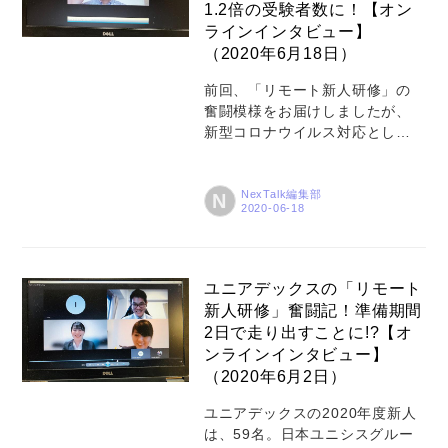
1.2倍の受験者数に！【オン
なっている」方のユニークなお
ラインインタビュー】
話を紹介しようというもの。
（2020年6月18日）
NexTalk編集担当者が家にこもっ
ていた時に、「まねき猫収集
前回、「リモート新人研修」の
家」という方がテレビ番組に登
奮闘模様をお届けしましたが、
場しているを見て「そのマイペ
新型コロナウイルス対応として
ースな雰囲気になにかスッと力
ユニアデックスでは新人採用も
が抜...
リモート形式で行っています。
全国の採用担当者は、本社や各
NexTalk編集部
N
支店に学生を集めて会社説明会
の実施ができない状況。「リモ
ート面接」ではどのような工夫
をしているのでしょうか！？今
ユニアデックスの「リモート
回もNexTalk編集部と未来サービ
新人研修」奮闘記！準備期間
ス研究所が合同で、採用担当者
2日で走り出すことに!?【オ
にオンラインインタビューを行
ンラインインタビュー】
いました。 ー 最初に自己紹介を
（2020年6月2日）
お願します 2007年入社当時から
人事関連の業務を担当していま
ユニアデックスの2020年度新人
す。人事労務などを2年間経験し
は、59名。日本ユニシスグルー
た後、2009年からは日本ユニシ