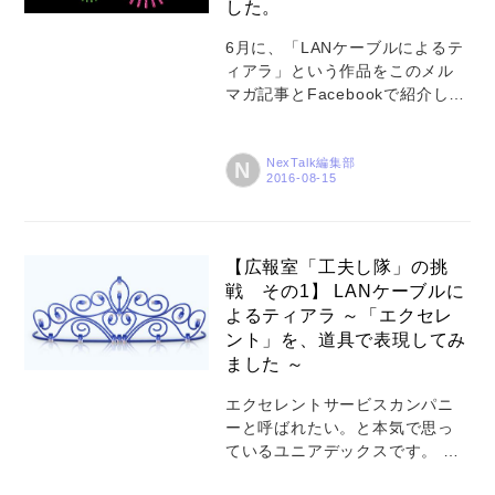
した。
ん遅くなってしまいました。 >>
ドライバーで作った花火 はこち
6月に、「LANケーブルによるテ
ら 9月初旬 広告担当：「平和島
ィアラ」という作品をこのメル
にいくぞ」 制作担当メンバー：
マガ記事とFacebookで紹介した
「えっ？ 平和島というと、ボー
ところ、たいへんな反響だった
トレースか何かですか？」 「違
ことに気をよくした広告担当
う！ ...
が、また言い出した。 今度は花
NexTalk編集部
N
火だな。 えっ、てっきり「小さ
なプリンセス ソフィア」に出て
くる、アバローのペンダントと
か、ドレスかと思ってました
【広報室「工夫し隊」の挑
が･･･(前回の記事を参照 いやい
戦 その1】 LANケーブルに
や、そうそう同じネタは続けな
よるティアラ ～「エクセレ
いさ。 実は僕は秋田県の大仙市
ント」を、道具で表現してみ
の出身でね。夏といえば「大曲
ました ～
全国花火競技大会」なんだよ。
毎年8月の最終土曜日に開催され
エクセレントサービスカンパニ
るんだけど、今年も人口4万人の
ーと呼ばれたい。と本気で思っ
ところに70万人以上が来るんじ
ているユニアデックスです。 エ
ゃないかな。なんかねー、血が
クセレントサービスとは何か？
騒ぐんだよ。だから花火を思い