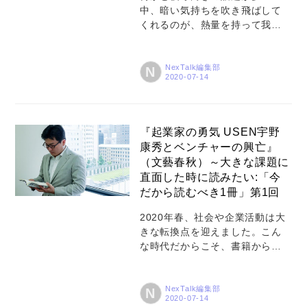
秦国大将軍の李信）の成長と活
中、暗い気持ちを吹き飛ばして
躍を描くこの超大作の読みどこ
くれるのが、熱量を持って我が
ろとは――。清水さんが熱く語
道を突き進む「夢中人」です！
ってくれました。 Profile 1974
初回は、あのみうらじゅんさん
年北海道生ま...
が登場。「マイブーム」「いや
NexTalk編集部
N
げ物」「ゆるキャラ」などさま
ざまな社会現象を巻き起こすみ
うらさんが、小学生の頃から追
い求めるテーマが「仏像」で
『起業家の勇気 USEN宇野
す。1990年代からは、作家いと
康秀とベンチャーの興亡』
うせいこうさんと共に「見仏
（文藝春秋）～大きな課題に
記」もスタート。ずっと、「仏
直面した時に読みたい:「今
像を描く」ことに夢中と言いま
だから読むべき1冊」第1回
す。そんなみうらさんに、仏像
の魅力や、何かに夢中になるき
2020年春、社会や企業活動は大
っかけづくりについて聞きまし
きな転換点を迎えました。こん
た。 Profile 1958年京都生ま
な時代だからこそ、書籍から学
れ。武蔵野美術大学在学中に月
べることは多くあります！ ま
刊漫画「ガロ」で漫画家デビュ
た、在宅勤務やテレワークなど
ー。以来、マルチメディア...
の中で、有効活用できる時間が
NexTalk編集部
N
増えた今、書籍に触れるチャン