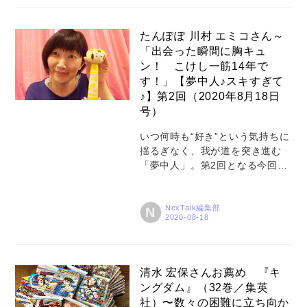
考える人も多かったはず。そん
な時期を経て、改めて「リアル
なつながり」について考える本
たんぽぽ 川村 エミコさん～
を紹介するのが、写真家の阿部
「出会った瞬間に胸キュ
了さんと、ライターの阿部直美
ン！ こけし一筋14年で
さんご夫婦。NexTalk連載「トヨ
す！」【夢中人♪スキすぎて
スの人」でもおなじみの了さん
♪】第2回（2020年8月18日
お薦めの『太平洋ひとりぼっ
号）
ち』、直美さん一押しの『ホハ
レ峠』について、その読みどこ
いつ何時も“好き”という気持ちに
ろをお伺いしました。 【ご推薦
揺るぎなく、我が道を突き進む
者】 コロナ禍をきっかけに、中
「夢中人」。第2回となる今回
学生時代の愛読書を読み返す
は、お笑いタレントの川村エミ
—— 了さんご推薦...
コさんが登場。スッとした立ち
姿に一目惚れして以来、こけし
NexTalk編集部
N
一筋。芸能界随一のこけし愛好
家としても知られる川村さん
は、ブログやバラエティー番組
を通じて、こけしの魅力を発信
清水 宏保さんお薦め 『キ
し続けています。「大変な状況
ングダム』（32巻／集英
下でもこけしちゃんと一緒なら
社）〜数々の困難に立ち向か