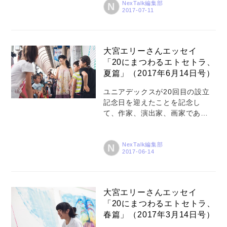
ソフトウエアをインストールし
紹介しています。テーマは「20
NexTalk編集部
N
て、お客さまのネットワーク環
にまつわるエトセトラ」、全3篇
境とWrap基盤...
でお届けしてきた今回、最終篇
をご紹介します。
大宮エリーさんエッセイ
「20にまつわるエトセトラ、
夏篇」（2017年6月14日号）
ユニアデックスが20回目の設立
記念日を迎えたことを記念し
て、作家、演出家、画家である
大宮エリーさんにエッセイを執
筆いただき、「NexTalk」にてご
紹介しています。テーマは「20
NexTalk編集部
N
にまつわるお話」。全3篇のう
ち、今回は２回目の夏篇をお届
けします。 20のアンサーの19番
目について 前回、30代を生きる
大宮エリーさんエッセイ
ための20のルールについて書い
「20にまつわるエトセトラ、
た。その中の１つについて今回
春篇」（2017年3月14日号）
は掘り下げてみたい。 ★前回記