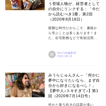
孤独を感じず、むしろ明日への
う登場人物が、経営者として
活力が湧いてきます」という川
の自分にリンクする：「今だ
村さんに、こけしと暮らす楽し
から読むべき1冊」第2回
さや、好きなものを見つけるコ
（2020年8月18日）
ツについてお話していただきま
した。 Profile 1979年神奈川県
困難な時代だからこそ、書籍か
生まれ。2008年、白鳥久美子さ
ら学ぶことは多くあります！ま
んと共にお笑いコンビ・たんぽ
た、在宅勤務などで有効活用で
ぽを結成。主な...
きる時間が増えた今、多くの本
に触れるチャンスでもありま
す。第2回の推薦者は、1998年の
NexTalk編集部
N
長野五輪のスピードスケート金
メダリストであり、現在は実業
家として活躍する清水 宏保さ
ん。「今だから読むべき1冊」と
みうらじゅんさん～「何かに
して『キングダム』（32巻）を
夢中になりたいなら、まず自
紹介してもらいました。紀元前3
分から好きになるべし！」
世紀の古代中国を舞台に、中華
【夢中人♪スキすぎて♪】第1
統一を目指す第三十一代目秦国
回（2020年7月14日号）
王・政（せい・後の始皇帝）
と、戦災孤児の信（しん・後の
何かと後ろ向きの話題が多い