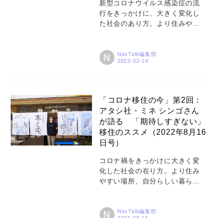
新型コロナウイルス感染症の流
行をきっかけに、大きく変化し
た社会のあり方。より住みやす
い場所、自分らしい暮らしを求
めて、都市から地方へと移住す
る人が増えています。そんな
NexTalk編集部
N
「コロナ移住の今」について考
える、連載第3回。第2回でアタ
シ社・ミネシンゴさんが話して
いた、移住の「ステップ」とい
「コロナ移住の今」第2回：
う考え方を手掛かりに、今回お
アタシ社・ミネ シンゴさん
話を伺ったのは、神奈川県真鶴
が語る 「期待しすぎない」
町で、“泊まれる出版社”「真鶴出
移住のススメ（2022年8月16
版」をご主人と営む來住友美
日号）
（きし・ともみ）さん。2015年
の設立以来、これまで真鶴出版
コロナ禍をきっかけに大きく変
がきっかけとなってこの地に移
化した社会の在り方。より住み
住した人は約30組にのぼるとい
やすい場所、自分らしい暮らし
います。真鶴町からも注目され
を求めて、都市から地方へと移
るその活動内容とはどのような
住する人が増えています。そん
ものなのか、ご自身たちの移...
な「コロナ移住の今」を探る、
NexTalk編集部
N