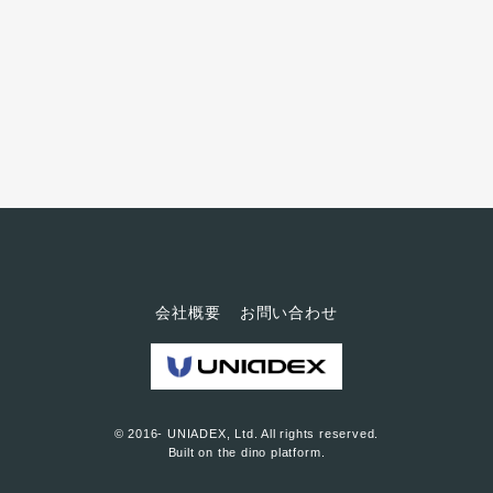
話題を集めましたね。 その黒川
先生に、ユニアデックスのITセキ
ュリティー専門サイト「ITセキュ
リティーアネックス」がインタ
ビューしに行くということで、
NexTalkの編集部も同行させてい
ただきました。 何故、ITセキュ
リティー専門サイトが黒川先生
に？ ...
会社概要
お問い合わせ
© 2016- UNIADEX, Ltd. All rights reserved.
Built on
the dino platform
.