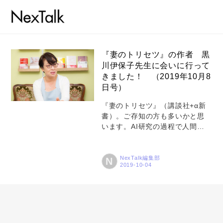
『妻のトリセツ』の作者 黒
川伊保子先生に会いに行って
きました！ （2019年10月8
コラム
日号）
特集
『妻のトリセツ』（講談社+α新
書）。ご存知の方も多いかと思
事例
います。AI研究の過程で人間の脳
トピックス
のコミュニケーションパターン
の違い、とくに男女のコミュニ
Photos
ケーション文脈の違いに気づか
NexTalk編集部
N
れた黒川伊保子先生が、一般向
運営会社
けに分かりやすく解説した本と
してヒットを続けています。一
登録
足先にヒットした『女の機嫌の
直し方』（集英社インターナシ
お問い合わせ
ョナル新書）の映画化でも今年