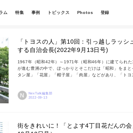
ラム
特集
事例
トピックス
Photos
登録
「トヨスの人」第10回：引っ越しラッシ
する自治会長(2022年9月13日号)
1967年（昭和42年）～1971年（昭和46年）に建てら
が進む豊洲の中で、ぽっかりとそこだけは「昭和」をまと
タン屋」「花屋」「帽子屋」「肉屋」などがあり、「トヨ
店」もそのひとつ。古くなった都営団地「豊洲4丁目アパー
ての4棟が完成。2022年の夏、住民約300世帯の引っ越
NexTalk編集部
N
4丁目アパート自治会長の西岡誠さんに、豊洲4丁目での思
コラム
街をきれいに！「とよす4丁目花だんの会」