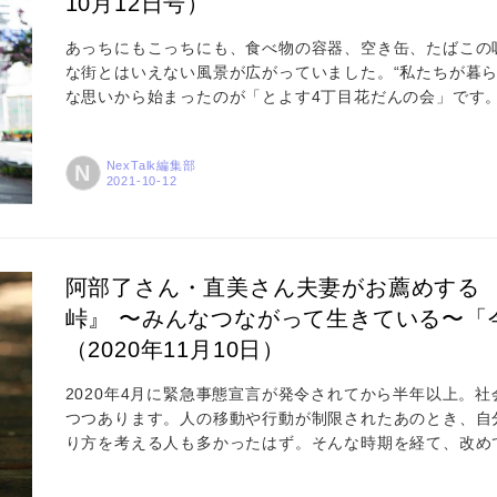
10月12日号）
特集
あっちにもこっちにも、食べ物の容器、空き缶、たばこの
な街とはいえない風景が広がっていました。“私たちが暮
事例
な思いから始まったのが「とよす4丁目花だんの会」です
美さん。 トヨスの人第8回は、「とよす4丁目花だんの会
トピックス
に渡って密着。毎日のゴミ拾いと水やり、月に一度の定例
NexTalk編集部
N
ている様子が伝わってきました。 吉原 「とよす4丁目花だ
す。...
Photos
運営会社
阿部了さん・直美さん夫妻がお薦めする 
峠』 〜みんなつながって生きている〜「
登録
（2020年11月10日）
お問い合わせ
2020年4月に緊急事態宣言が発令されてから半年以上。
つつあります。人の移動や行動が制限されたあのとき、自
り方を考える人も多かったはず。そんな時期を経て、改め
するのが、写真家の阿部了さんと、ライターの阿部直美さんご
じみの了さんお薦めの『太平洋ひとりぼっち』、直美さん