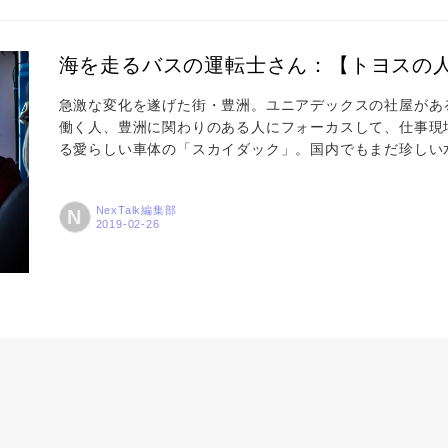
海を走るバスの運転士さん：【トヨスの人
急激な変化を遂げた街・豊洲。ユニアデックスの社屋があ
働く人、豊洲に関わりのある人にフォーカスして、仕事現
る愛らしい車体の「スカイダック」。国内でもまだ珍しい
アーがあります。その名も、豊洲・東京Viewコース（約
は陸路で台場を抜け、建設ラッシュが続く有明地区へ進み
NexTalk編集部
N
ープからいざ海へスプラッシュ。バスから船へ一気に変身
ない海側から...