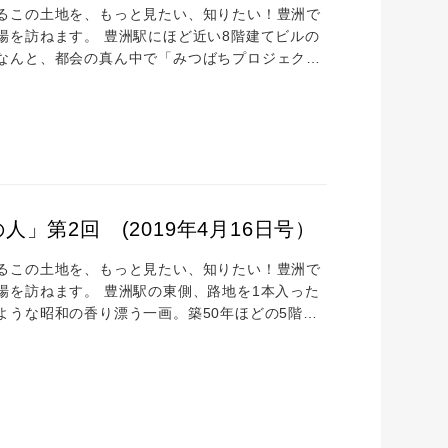
るこの土地を、もっと見たい、知りたい！豊洲で
場を訪ねます。 豊洲駅にほど近い8階建てビルの
なんと、都会の真ん中で「みつばちプロジェク
5キログラム。2014年に地元商店街「豊洲商友
でもあり、豊洲で4店舗の飲食店を経営する「三
、豊洲で生まれ育った渡辺さんご自身のことをお
」第2回 (2019年4月16日号）
るこの土地を、もっと見たい、知りたい！豊洲で
場を訪ねます。 豊洲駅の東側、路地を1本入った
ような昭和の香り漂う一画。築50年ほどの5階建
は頑なに布団を作り続けてきました。すべて手縫
と……目に飛び込んできたのは、昭和天皇に献上
まさか、ここで？ と懐かしさを感じる小さな店