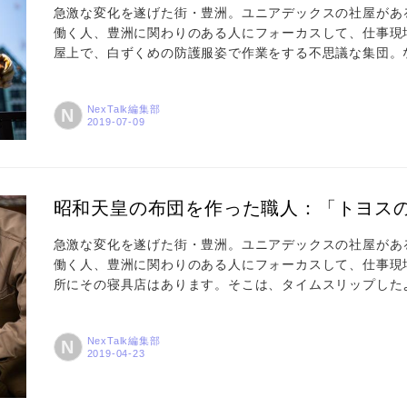
急激な変化を遂げた街・豊洲。ユニアデックスの社屋があ
働く人、豊洲に関わりのある人にフォーカスして、仕事現
屋上で、白ずくめの防護服姿で作業をする不思議な集団。
ト」が進んでいます。この日採取されたハチミツはおよそ5.
会協同組合」の有志メンバーでスタート。発起人は理事長
NexTalk編集部
N
栄堂」社長の渡辺哲三さん。みつばちプロジェクトのこと
聞きしました...
昭和天皇の布団を作った職人：「トヨスの人
急激な変化を遂げた街・豊洲。ユニアデックスの社屋があ
働く人、豊洲に関わりのある人にフォーカスして、仕事現
所にその寝具店はあります。そこは、タイムスリップした
て都営団地「豊洲4丁目アパート」の1階で金井健次さん
い、丁寧に綿入れをした布団が積み上げられた店内に入る
NexTalk編集部
N
したという組布団の写真。思わず、へえ？ と途方にくれ、
内を見回すと...