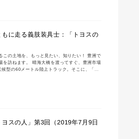
、中学生時代の愛読書を読み返す —— 了さんご推
ともに走る義肢装具士：「トヨスの
るこの土地を、もっと見たい、知りたい！ 豊洲で
場を訪ねます。 晴海大橋を渡ってすぐ、豊洲市場
全天候型の60メートル陸上トラック。そこに、「ギ
に図書館で本を借りるようにスポーツ用義足を借
、クラウドファンディングで実現した「ギソクの
義足と装着部品が常備され、誰でも自由に使うこ
スの人」第3回（2019年7月9日