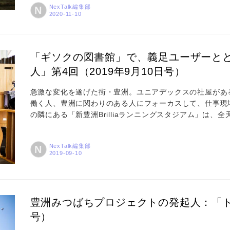
NexTalk編集部
N
をお伺いしました。 【ご推薦者】 コロナ禍をきっかけに
薦...
「ギソクの図書館」で、義足ユーザーと
人」第4回（2019年9月10日号）
急激な変化を遂げた街・豊洲。ユニアデックスの社屋があ
働く人、豊洲に関わりのある人にフォーカスして、仕事現
の隣にある「新豊洲Brilliaランニングスタジアム」は、
ソクの図書館」があるのをご存じでしょうか。誰でも気軽
りられたらいいのに。そんな義足ユーザーの願いを受けて
NexTalk編集部
N
図書館」。スタジアム内に、板バネと呼ばれるスポーツ用
とが...
豊洲みつばちプロジェクトの発起人：「トヨ
号）