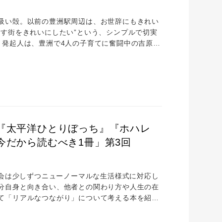
吸い殻。以前の豊洲駅周辺は、お世辞にもきれい
らす街をきれいにしたい”という、シンプルで切実
。発起人は、豊洲で4人の子育てに奮闘中の吉原由
」の吉原由美さんにインタビュー。会の活動を2日
活動、どちらも地域の人たちが生き生きと活動し
んの会」がスタートしたのは、2020年の1月で
『太平洋ひとりぼっち』『ホハレ
今だから読むべき1冊」第3回
社会は少しずつニューノーマルな生活様式に対応し
分自身と向き合い、他者との関わり方や人生の在
て「リアルなつながり」について考える本を紹介
夫婦。NexTalk連載「トヨスの人」でもおな
一押しの『ホハレ峠』について、その読みどころ