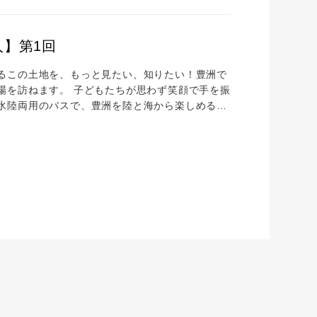
】第1回
るこの土地を、もっと見たい、知りたい！豊洲で
場を訪ねます。 子どもたちが思わず笑顔で手を振
水陸両用のバスで、豊洲を陸と海から楽しめるツ
80分）。東京テレポート駅前でバスに乗車、まず
ます。豊洲市場を通過した後、公園脇にあるスロ
。ここからは、潮風を受けながら普段見ることの