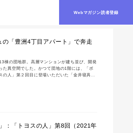
Webマガジン読者登録
ュの「豊洲4丁目アパート」で奔走
れた13棟の団地群。高層マンションが建ち並び、開発
った異空間でした。かつて団地の1階には、「ボ
スの人」第２回目に登場いただいた「金井寝具
ト」は次々と取り壊され、ついに13階、14階建
しが始まりました。 「トヨスの人」第10回は、豊洲
い出や渦中の引っ越しラッシュについて...
：「トヨスの人」第8回（2021年