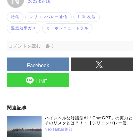
2022-08-16
特集
シリコンバレー通信
片澤 友浩
温室効果ガス
カーボンニュートラル
コメントを読む・書く
Facebook
LINE
関連記事
ハイレベルな対話型AI「ChatGPT」の実力と
そのリスクとは？！：【シリコンバレー便り
Vol.36＜最終回＞】（2023年2月14日号）
NexTalk編集部