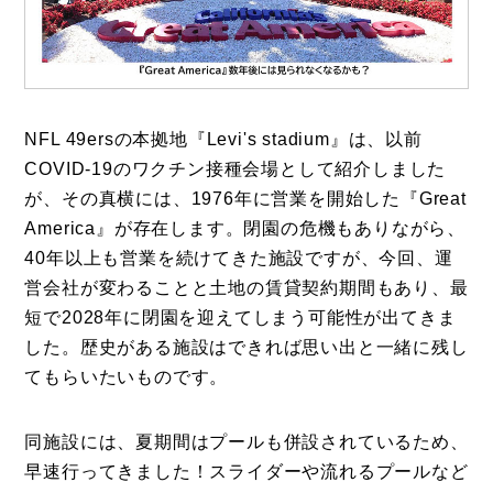
NFL 49ersの本拠地『Levi's stadium』は、以前
COVID-19のワクチン接種会場として紹介しました
が、その真横には、1976年に営業を開始した『Great
コラム
America』が存在します。閉園の危機もありながら、
特集
40年以上も営業を続けてきた施設ですが、今回、運
事例
営会社が変わることと土地の賃貸契約期間もあり、最
短で2028年に閉園を迎えてしまう可能性が出てきま
トピックス
した。歴史がある施設はできれば思い出と一緒に残し
Photos
てもらいたいものです。
運営会社
同施設には、夏期間はプールも併設されているため、
登録
早速行ってきました！スライダーや流れるプールなど