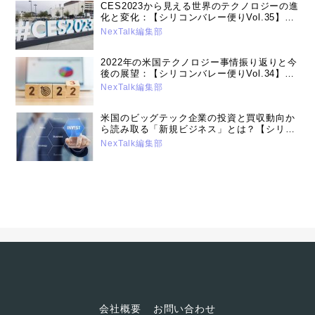
CES2023から見える世界のテクノロジーの進
化と変化：【シリコンバレー便りVol.35】
（2023年1月17日号）
NexTalk編集部
2022年の米国テクノロジー事情振り返りと今
後の展望：【シリコンバレー便りVol.34】
（2022年12月13日号）
NexTalk編集部
米国のビッグテック企業の投資と買収動向か
ら読み取る「新規ビジネス」とは？【シリコ
ンバレー便りVol.33】（2022年11月15日
NexTalk編集部
号）
会社概要
お問い合わせ