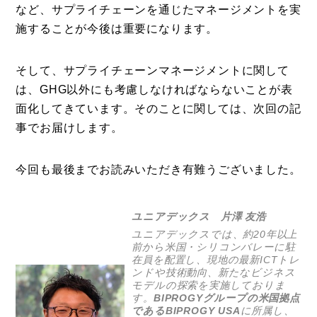
など、サプライチェーンを通じたマネージメントを実
施することが今後は重要になります。
そして、サプライチェーンマネージメントに関して
は、GHG以外にも考慮しなければならないことが表
面化してきています。そのことに関しては、次回の記
事でお届けします。
今回も最後までお読みいただき有難うございました。
ユニアデックス 片澤 友浩
ユニアデックスでは、約20年以上
前から米国・シリコンバレーに駐
在員を配置し、現地の最新ICTトレ
ンドや技術動向、新たなビジネス
モデルの探索を実施しておりま
す。
BIPROGYグループの米国拠点
であるBIPROGY USA
に所属し、