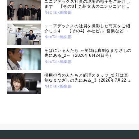
ユニアデックス社員の現場の様子をご紹介し
ます 【その8】九州支店のエンジニアとス
タッフ（2022年11月15日号）
NexTalk編集部
ユニアデックスの社員を撮影した写真をご紹
介します 【その4】本社ビル_営業など
（2018年2月26日号）
NexTalk編集部
そばにいる人たち ～笑顔は真剣なまなざしの
先にある_2～（2026年6月24日号）
NexTalk編集部
採用担当の人たちと経理スタッフ_笑顔は真
剣なまなざしの先にある_3（2026年7月22日
号）
NexTalk編集部