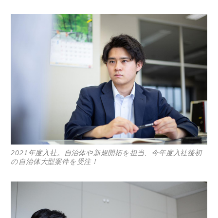
コラム
特集
事例
トピックス
Photos
運営会社
登録
お問い合わせ
2021年度入社。自治体や新規開拓を担当、今年度入社後初
の自治体大型案件を受注！