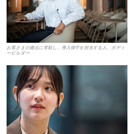
コラム
特集
事例
お客さまの拠点に常駐し、導入保守を担当する人。ボディ
トピックス
ービルダー
Photos
運営会社
登録
お問い合わせ