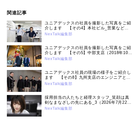
関連記事
ユニアデックスの社員を撮影した写真をご紹
介します 【その4】本社ビル_営業など
（2018年2月26日号）
NexTalk編集部
ユニアデックスの社員を撮影した写真をご紹
介します 【その5】中部支店（2018年10月
11日号）
NexTalk編集部
ユニアデックス社員の現場の様子をご紹介し
ます 【その8】九州支店のエンジニアとス
タッフ（2022年11月15日号）
NexTalk編集部
採用担当の人たちと経理スタッフ_笑顔は真
剣なまなざしの先にある_3（2026年7月22日
号）
NexTalk編集部