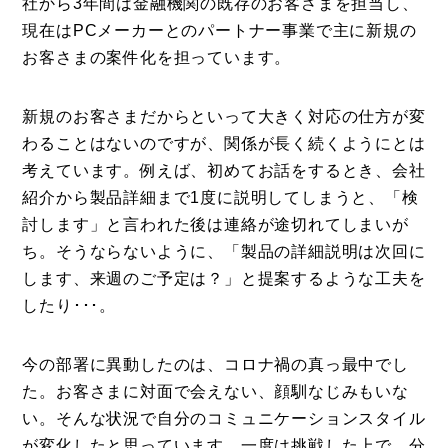
社から3年間は金融機関の既存のお客さまを担当し、
現在はPCメーカーとのパートナー事業で主に新規の
Photos
お客さまの案件化を担っています。
運営会社
登録
新規のお客さまだからといって大きく対応の仕方が変
わることはないのですが、関係が長く続くようにとは
お問い合わせ
考えています。例えば、初めてお話をするとき、会社
紹介から製品詳細まで1度に説明してしまうと、「検
討します」と言われた後は連絡が途切れてしまいが
ち。そうならないように、「製品の詳細説明は次回に
します、来週のご予定は？」と提案するような工夫を
したり･･･。
今の部署に異動したのは、コロナ禍の真っ最中でし
た。お客さまに対面で会えない、顔馴なじみもいな
い。そんな状況で自分のコミュニケーションスタイル
が変化したと思っています。一度は挑戦した上で、分