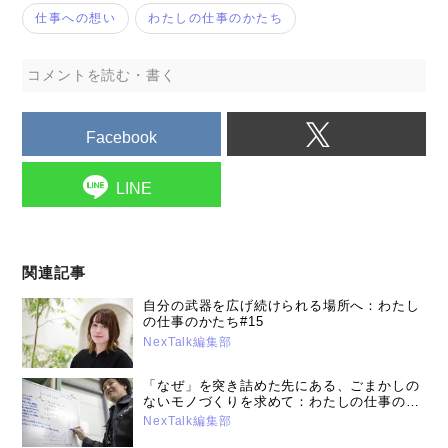
仕事への想い
わたしの仕事のかたち
コメントを読む・書く
Facebook
LINE
関連記事
自分の武器を広げ続けられる場所へ：わたし
の仕事のかたち#15
NexTalk編集部
「なぜ」を突き詰めた先にある、ごまかしの
ないモノづくりを求めて：わたしの仕事のか
たち【トラブルからの脱出編】#2
NexTalk編集部