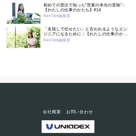
初めての受注で知った“営業の本当の意味”：
【わたしの仕事のかたち】#14
NexTalk編集部
「名指しで任せたい」と言われるようなエン
ジニアになるために：【わたしの仕事のかた
ち】#13
NexTalk編集部
会社概要
お問い合わせ