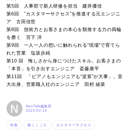
第5回 人事部で新人研修を担当 建井優佳
第6回 "カスタマーサクセス”を推進する元エンジニ
ア 古田佳世
第8回 技術力とお客さまの本心を類推する力の両輪
を磨く 宮下 洋
第9回 一人一人の想いに触れられる“現場”で育てら
れた営業 塩坂歩純
第10 回 悔しさから身につけたスキル。お客さまの
「本音」を引き出すエンジニア 斎藤康平
第11回 「ピアノもエンジニアも“逆算”が大事」。音
大出身、営業職入社のエンジニア 田村 綾菜
N
NexTalk編集部
2023-03-14
特集
働くこころ
カスタマーサクセス