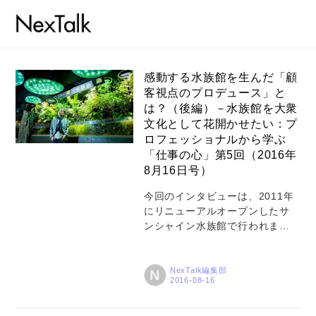
感動する水族館を生んだ「顧
客視点のプロデュース」と
は？（後編）－水族館を大衆
文化として花開かせたい：プ
ロフェッショナルから学ぶ
コラム
「仕事の心」第5回（2016年
特集
8月16日号）
事例
今回のインタビューは、2011年
にリニューアルオープンしたサ
トピックス
ンシャイン水族館で行われまし
た。リニューアルに際しては、
Photos
水族館プロデュサーの中村 元さ
んのノウハウだけでなく、スタ
NexTalk編集部
N
運営会社
ッフと一緒につくり上げるプロ
デュース力がカギになりまし
登録
た。また、今水族館に求められ