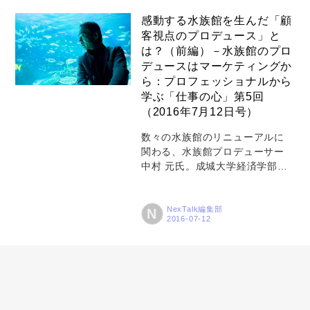
ることは何かについても語って
お問い合わせ
感動する水族館を生んだ「顧
いただきました。
客視点のプロデュース」と
は？（前編）－水族館のプロ
デュースはマーケティングか
ら：プロフェッショナルから
学ぶ「仕事の心」第5回
（2016年7月12日号）
数々の水族館のリニューアルに
関わる、水族館プロデューサー
中村 元氏。成城大学経済学部を
卒業後、地元の鳥羽水族館に就
職したことが、水族館との最初
の出会いでした。魚のプロでは
NexTalk編集部
N
なかった中村氏が水族館プロデ
ューサーのプロフェッショナル
になれたのは、水族館づくりに
顧客視点の考えを取り入れたこ
とでした。中村氏が何を考え、
どのように行動してきたのかを