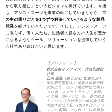
から取り組む」というビジョンを掲げています。今後
も、アシストスーツを事業の軸にしていきながら、
世
の中の困りごとを1つずつ解決していけるような製品
開発
を続けていきたいです。そして、アシストスーツ
に限らず、働く人たち、生活者の皆さんの人生が豊か
になるようなツール、ソリューションを提供していく
会社であり続けたいと思います。
【プロフィール】
株式会社イノフィス 代表取締役
社長
乙川 直隆（おとがわ なおたか）
国立研究開発法人 産業技術総合研
究所にて、センサ機器開発に携わ
った後、スタートアップに参画。
その後、2007年に一括一貫の総合
モノづくり力が強みの株式会社菊
池製作所に入社。2013年にイノフ
ィスの創業に立ち合い、以来菊池