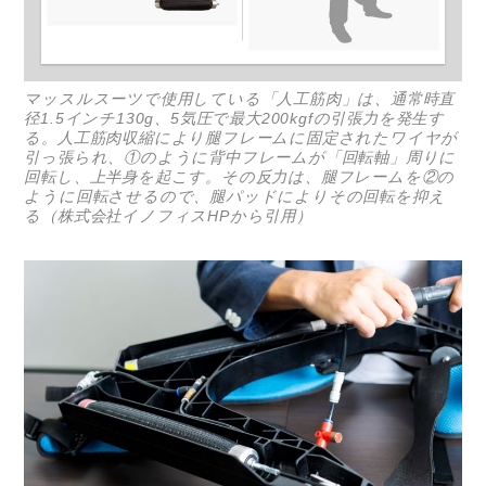
マッスルスーツで使用している「人工筋肉」は、通常時直
径1.5インチ130g、5気圧で最大200kgfの引張力を発生す
る。人工筋肉収縮により腿フレームに固定されたワイヤが
引っ張られ、①のように背中フレームが「回転軸」周りに
回転し、上半身を起こす。その反力は、腿フレームを②の
ように回転させるので、腿パッドによりその回転を抑え
る（株式会社イノフィスHPから引用）