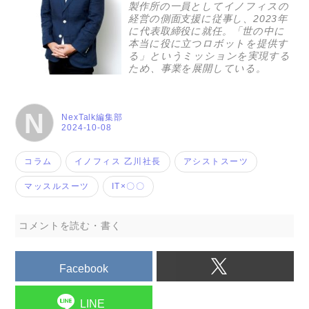
製作所の一員としてイノフィスの
経営の側面支援に従事し、2023年
に代表取締役に就任。「世の中に
本当に役に立つロボットを提供す
る」というミッションを実現する
ため、事業を展開している。
N
NexTalk編集部
2024-10-08
コラム
イノフィス 乙川社長
アシストスーツ
マッスルスーツ
IT×〇〇
コメントを読む・書く
Facebook
LINE