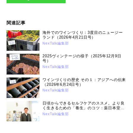
関連記事
海外でのワインづくり：3度目のニュージー
ランド（2026年4月21日号）
NexTalk編集部
2025ヴィンテージの様子（2025年12月9日
号）
NexTalk編集部
ワインづくりの歴史 その１：アジアへの伝来
（2026年6月24日号）
NexTalk編集部
日頃からできるセルフケアのススメ。より良
く生きるための「養生」のコツ：薬日本堂漢
方スクール講師・薬剤師鈴木養平先生（2026
NexTalk編集部
年1月21日号）