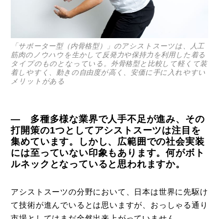
「サポーター型（内骨格型）」のアシストスーツは、人工
筋肉のノウハウを生かして反発力や保持力を利用した着る
タイプのものとなっている。外骨格型と比較して軽くて装
着しやすく、動きの自由度が高く、安価に手に入れやすい
メリットがある
― 多種多様な業界で人手不足が進み、その
打開策の1つとしてアシストスーツは注目を
集めています。しかし、広範囲での社会実装
には至っていない印象もあります。何がボト
ルネックとなっていると思われますか。
アシストスーツの分野において、日本は世界に先駆け
て技術が進んでいるとは思いますが、おっしゃる通り
市場としてはまだ全然出来上がっていません。