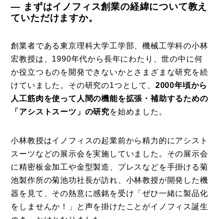
― まずはイノフィス創業の経緯について教え
ていただけますか。
創業者である東京理科大学工学部、機械工学科の小林
宏教授は、1990年代から長年にわたり、世の中に何
か役立つものを開発できないかとさまざまな研究を続
けていました。その研究の1つとして、
2000年頃から
人工筋肉を使って人間の機能を拡張・補助するための
「アシストスーツ」の研究
を始めました。
小林教授はイノフィスの起業前から精力的にアシスト
スーツなどの展示会を実施していました。その展示会
に精密板金加工や金型製造、プレスなどを手掛ける菊
池製作所の菊池功社長が訪れ、小林教授が開発した機
器を見て、その熱意に感銘を受け「ぜひ一緒に製品化
をしませんか！」と声を掛けたことがイノフィス誕生