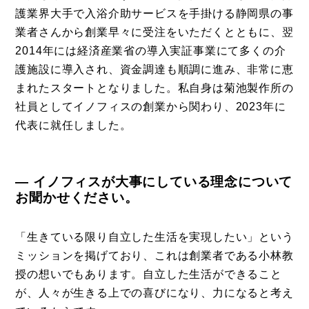
特集
護業界大手で入浴介助サービスを手掛ける静岡県の事
事例
業者さんから創業早々に受注をいただくとともに、翌
2014年には経済産業省の導入実証事業にて多くの介
トピックス
護施設に導入され、資金調達も順調に進み、非常に恵
Photos
まれたスタートとなりました。私自身は菊池製作所の
社員としてイノフィスの創業から関わり、2023年に
運営会社
代表に就任しました。
登録
お問い合わせ
― イノフィスが大事にしている理念について
お聞かせください。
「生きている限り自立した生活を実現したい」という
ミッションを掲げており、これは創業者である小林教
授の想いでもあります。自立した生活ができること
が、人々が生きる上での喜びになり、力になると考え