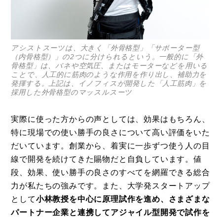
アシストスーツは、大きく「外骨格型」「サポーター型
（内骨格型）」の2つに分けられるという。一般的に「外
骨格型」は、バネや空気圧、またはモーターなどを用いる
ことで、人工的に筋肉のような作用を作り出し、補助力を
発揮する。上記は、イノフィスが開発した「人工筋肉」を
採用した外骨格型のマッスルスーツ
実際に使った方からの声としては、効果はもちろん、
特に現場での使い勝手の良さについて高い評価をいた
だいています。創業から、着実に一歩ずつ使う人の目
線で開発を続けてきた賜物だと自負しています。値
段、効果、使い勝手の良さのすべてを網羅できる総合
力が私たちの強みです。また、大学発スタートアップ
として
小林教授を中心に原理試作を進め、さまざまな
パートナー企業と連携してアジャイル型開発で試作を