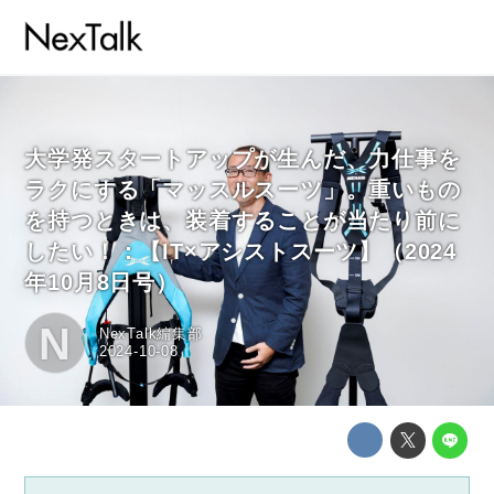
大学発スタートアップが生んだ、力仕事を
ラクにする「マッスルスーツ」。重いもの
を持つときは、装着することが当たり前に
したい！：【IT×アシストスーツ】（2024
年10月8日号）
N
NexTalk編集部
2024-10-08