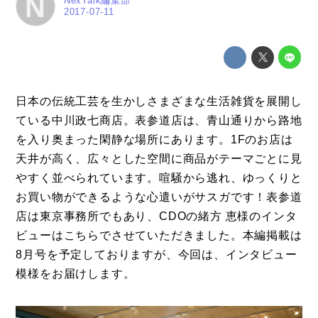
N
NexTalk編集部
2017-07-11
日本の伝統工芸を生かしさまざまな生活雑貨を展開し
ている
中川政七商店
。表参道店は、青山通りから路地
を入り奥まった閑静な場所にあります。1Fのお店は
天井が高く、広々とした空間に商品がテーマごとに見
コラム
やすく並べられています。喧騒から逃れ、ゆっくりと
特集
お買い物ができるような心遣いがサスガです！表参道
店は東京事務所でもあり、CDOの緒方 恵様のインタ
事例
ビューはこちらでさせていただきました。本編掲載は
トピックス
8月号を予定しておりますが、今回は、インタビュー
模様をお届けします。
Photos
運営会社