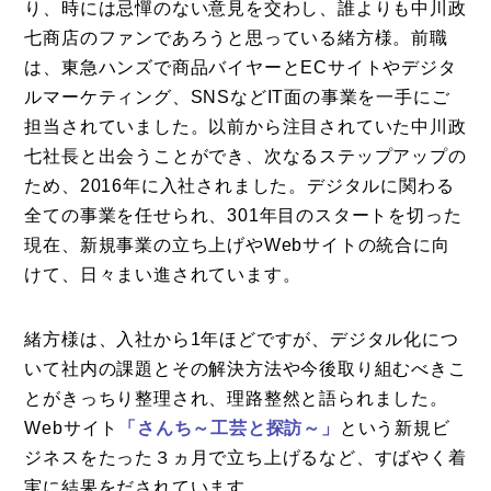
り、時には忌憚のない意見を交わし、誰よりも中川政
七商店のファンであろうと思っている緒方様。前職
は、東急ハンズで商品バイヤーとECサイトやデジタ
ルマーケティング、SNSなどIT面の事業を一手にご
担当されていました。以前から注目されていた中川政
七社長と出会うことができ、次なるステップアップの
ため、2016年に入社されました。デジタルに関わる
全ての事業を任せられ、301年目のスタートを切った
現在、新規事業の立ち上げやWebサイトの統合に向
けて、日々まい進されています。
緒方様は、入社から1年ほどですが、デジタル化につ
いて社内の課題とその解決方法や今後取り組むべきこ
とがきっちり整理され、理路整然と語られました。
Webサイト
「さんち～工芸と探訪～」
という新規ビ
ジネスをたった３ヵ月で立ち上げるなど、すばやく着
実に結果をだされています。