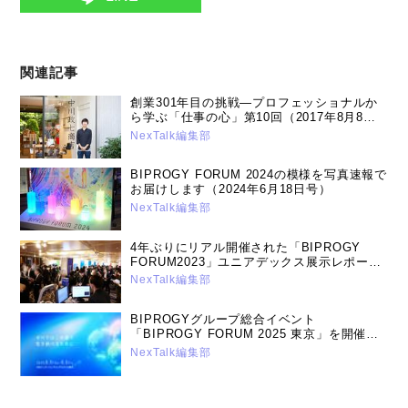
関連記事
創業301年目の挑戦―プロフェッショナルか
ら学ぶ「仕事の心」第10回（2017年8月8日
号）
NexTalk編集部
BIPROGY FORUM 2024の模様を写真速報で
お届けします（2024年6月18日号）
NexTalk編集部
4年ぶりにリアル開催された「BIPROGY
FORUM2023」ユニアデックス展示レポート
（2023年7月19日号）
NexTalk編集部
BIPROGYグループ総合イベント
「BIPROGY FORUM 2025 東京」を開催
～ユニアデックスの講演と展示について～
NexTalk編集部
（2025年5月12日号）