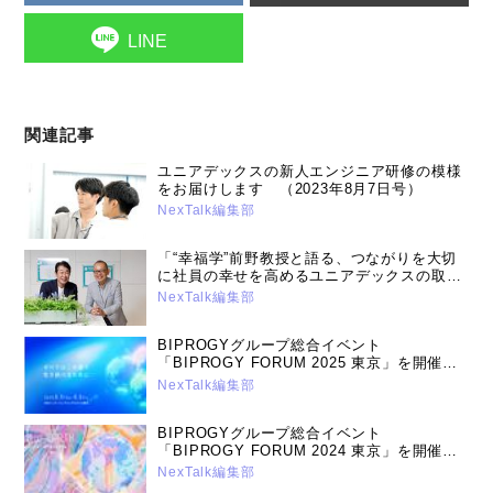
LINE
関連記事
ユニアデックスの新人エンジニア研修の模様
をお届けします （2023年8月7日号）
NexTalk編集部
「“幸福学”前野教授と語る、つながりを大切
に社員の幸せを高めるユニアデックスの取り
組み」対談記事のご紹介（2024年11月12日
NexTalk編集部
号）
BIPROGYグループ総合イベント
「BIPROGY FORUM 2025 東京」を開催
～ユニアデックスの講演と展示について～
NexTalk編集部
（2025年5月12日号）
BIPROGYグループ総合イベント
「BIPROGY FORUM 2024 東京」を開催
～ユニアデックスの講演と展示について
NexTalk編集部
（2024年5月14日号）