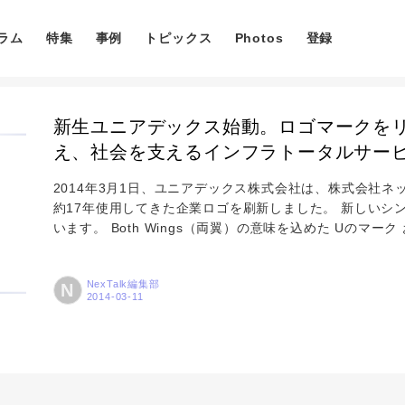
ラム
特集
事例
トピックス
Photos
登録
新生ユニアデックス始動。ロゴマークを
え、社会を支えるインフラトータルサービスN
2014年3月1日、ユニアデックス株式会社は、株式会社
約17年使用してきた企業ロゴを刷新しました。 新しいシ
コラム
います。 Both Wings（両翼）の意味を込めた Uのマ
い。 両手でささえるようなイメージ お客さまに寄り添い
ャンブルー お客さまの幅広いニーズに応えるため、「広く
特集
NexTalk編集部
N
生ユニアデックスは、サーバー、ネットワーク、デバイスなど
事例
トピックス