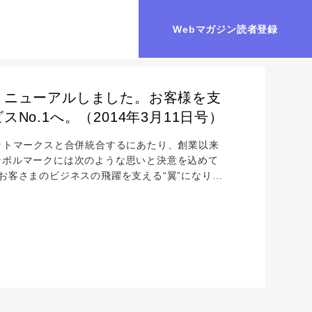
Webマガジン読者登録
リニューアルしました。お客様を支
o.1へ。（2014年3月11日号）
ネットマークスと合併統合するにあたり、創業以来
ンボルマークには次のような思いと決意を込めて
ーク お客さまのビジネスの飛躍を支える“翼”になりた
、盤石なサービスを提供してまいります。 オーシ
」「深く」サービスを提供してまいります。 新
を統合的に取り扱い、ICTイン...