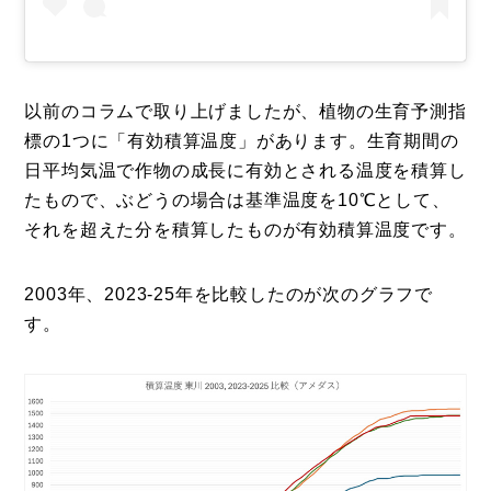
コラム
特集
事例
以前のコラムで取り上げましたが、植物の生育予測指
標の1つに「有効積算温度」があります。生育期間の
トピックス
日平均気温で作物の成長に有効とされる温度を積算し
Photos
たもので、ぶどうの場合は基準温度を10℃として、
それを超えた分を積算したものが有効積算温度です。
運営会社
登録
2003年、2023-25年を比較したのが次のグラフで
お問い合わせ
す。