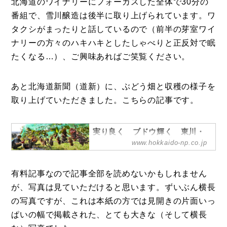
北海道のワイナリーにフォーカスした全体で30分の
番組で、雪川醸造は後半に取り上げられています。ワ
タクシがまったりと話しているので（前半の芽室ワイ
ナリーの方々のハキハキとしたしゃべりと正反対で眠
たくなる…）、ご興味あればご笑覧ください。
あと北海道新聞（道新）に、ぶどう畑と収穫の様子を
取り上げていただきました。こちらの記事です。
実り良く ブドウ輝く 東川・
雪川醸造：北海道新聞デジタル
www.hokkaido-np.co.jp
【東川】町を一望できる斜面にワイン
用ブドウが鈴なりに実る。緑や淡いピ
有料記事なので記事全部を読めないかもしれません
ンク、赤紫色―。秋の日差しを浴びて
宝石のように輝く。同町のワイナリー
が、写真は見ていただけると思います。ずいぶん横長
「雪川醸造」でブドウの収穫がピーク
の写真ですが、これは本紙の方では見開きの片面いっ
を迎えている。...
ぱいの幅で掲載された、とても大きな（そして横長