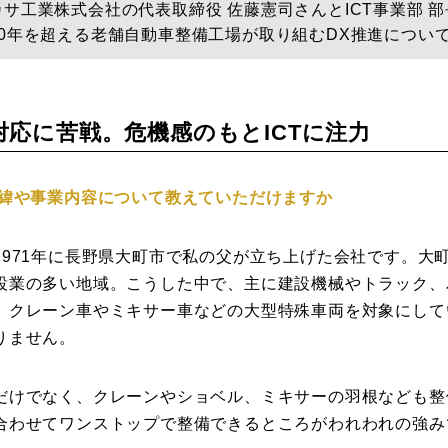
サ工業株式会社の代表取締役 佐藤憲司さんとICT事業部 
0年を超える老舗自動車整備工場が取り組むDX推進につい
Photos
運営会社
対応に苦戦。危機感のもとICTに注力
登録
経緯や事業内容について教えていただけますか
お問い合わせ
971年に長野県大町市で私の父が立ち上げた会社です。大
設業の多い地域。こうした中で、主に建設機械やトラック、
。クレーン車やミキサー車などの大型特殊車両を対象にして
りません。
だけでなく、クレーンやショベル、ミキサーの羽根なども整
合わせてワンストップで整備できるところがわれわれの強み