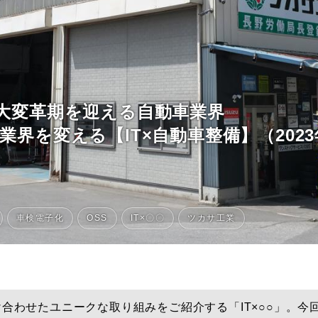
の大変革期を迎える自動車業界
業界を変える【IT×自動車整備】（2023
コラム
車検電子化
OSS
IT×〇〇
ツカサ工業
特集
事例
け合わせたユニークな取り組みをご紹介する「IT×○○」。今
トピックス