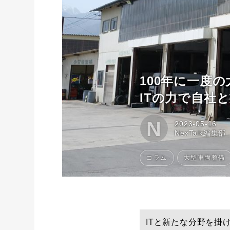
100年に一度
ITの力で自社と
N
2023-05-16
NexTalk編集部
コラム
大型車両整備
ITと新たな分野を掛