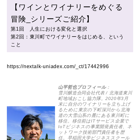
【ワインとワイナリーをめぐる
冒険_シリーズご紹介】
第1回 人生における変化と選択
第2回：東川町でワイナリーをはじめる、という
こと
https://nextalk-uniadex.com/_ct/17442996
山平哲也プロフィール
：
雪川醸造合同会社
代表 / 北海道東川
町地域おこし協力隊。2020年3月
末に自分のワイナリーを立ち上げ
るために東京の下町深川から北海
道の大雪山系の麓にある東川町に
移住。移住前はITサービス企業で
IoTビジネスの事業開発責任者、ネ
ットワーク技術部門責任者を歴
任。早稲田大学ビジネススクール