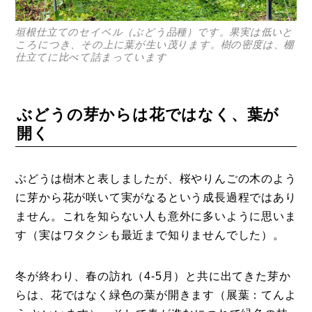
垣根仕立てのセイベル（ぶどう品種）です。果実は低いと
ころにつき、その上に葉が生い茂ります。樹の密度は、棚
仕立てに比べて詰まっています
ぶどうの芽からは花ではなく、葉が
開く
ぶどうは樹木と表しましたが、桜やりんごの木のよう
に芽から花が咲いて実がなるという成長過程ではあり
ません。これを知らない人も意外に多いように思いま
す（実はワタクシも最近まで知りませんでした）。
冬が終わり、春の訪れ（4-5月）と共に出てきた芽か
らは、花ではなく緑色の葉が開きます（展葉：てんよ