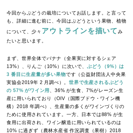
今回からぶどうの栽培についてお話します。と言って
も、詳細に進む前に、今回はぶどうという果物、植物
アウトラインを描いて
について、少々
み
たいと思います。
まず、世界全体でバナナ（全果実に対するシェア
13%）、りんご（10%）に次いで、
ぶどう（9%）は
3 番目に生産量が多い果物
です（公益財団法人中央果
実協会2019年 2 月調べ）。
世界で生産されるぶどう
の 57% がワイン用
、36% が生食、7%がレーズン生
産に用いられており（OIV（国際ブドウ・ワイン機
構）2018 年調べ）、生産量の多くがワインづくりの
ために使用されています。一方、日本では88% が生
食用に出荷され、ワイン醸造に用いられているのは
10% に過ぎず（農林水産省 作況調査（果樹）2018