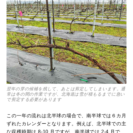
翌年の芽の候補を残して、あとは剪定してしまいます。通
常は冬の間の作業ですが、北海道は雪が積もるまでに急い
で剪定する必要があります
この一年の流れは北半球の場合で、南半球では６カ月
ずれたカレンダーとなります。例えば、北半球での主
な収穫時期は 8-10 月ですが、南半球では 2-4 月で