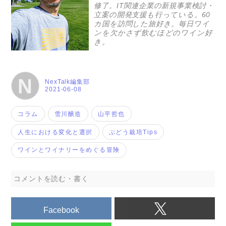
修了。IT関連企業の新規事業検討・
立案の開発支援も行っている。60
カ国を訪問した旅好き。毎日ワイ
ンを欠かさず飲むほどのワイン好
き。
N
NexTalk編集部
2021-06-08
コラム
雪川醸造
山平哲也
人生における変化と選択
ぶどう栽培Tips
ワインとワイナリーをめぐる冒険
コメントを読む・書く
Facebook