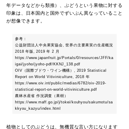
年データなどから類推）、ぶどうという果物に対する
印象は、日本国内と国外でずいぶん異なっていること
が想像できます。
参考：
公益財団法人中央果実協会, 世界の主要果実の生産概況
2018 年版, 2019 年 2 月
https://www.japanfruit.jp/Portals/0/resources/JFF/ka
igai/jyoho/jyoho-pdf/KKNJ_138.pdf
OIV（国際ブドウ・ワイン機構）, 2019 Statistical
Report on World Vitiviniculture, 2018 年
https://www.oiv.int/public/medias/6782/oiv-2019-
statistical-report-on-world-vitiviniculture.pdf
農林水産省 作況調査（果樹）
https://www.maff.go.jp/j/tokei/kouhyou/sakumotu/sa
kkyou_kazyu/index.html
植物としてのぶどうは、無機質な言い方になります