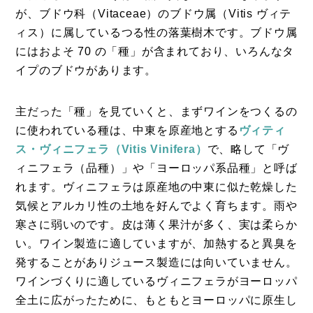
が、ブドウ科（Vitaceae）のブドウ属（Vitis ヴィテ
ィス）に属しているつる性の落葉樹木です。ブドウ属
にはおよそ 70 の「種」が含まれており、いろんなタ
イプのブドウがあります。
主だった「種」を見ていくと、まずワインをつくるの
に使われている種は、中東を原産地とする
ヴィティ
ス・ヴィニフェラ（Vitis Vinifera）
で、略して「ヴ
ィニフェラ（品種）」や「ヨーロッパ系品種」と呼ば
れます。ヴィニフェラは原産地の中東に似た乾燥した
気候とアルカリ性の土地を好んでよく育ちます。雨や
コラム
寒さに弱いのです。皮は薄く果汁が多く、実は柔らか
特集
い。ワイン製造に適していますが、加熱すると異臭を
発することがありジュース製造には向いていません。
事例
ワインづくりに適しているヴィニフェラがヨーロッパ
トピックス
全土に広がったために、もともとヨーロッパに原生し