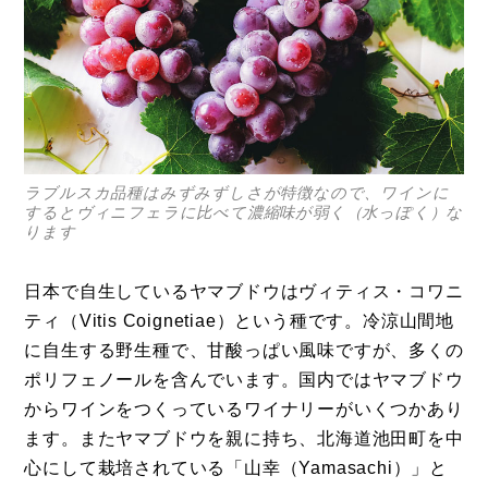
ラブルスカ品種はみずみずしさが特徴なので、ワインに
するとヴィニフェラに比べて濃縮味が弱く（水っぽく）な
ります
日本で自生しているヤマブドウはヴィティス・コワニ
ティ（Vitis Coignetiae）という種です。冷涼山間地
に自生する野生種で、甘酸っぱい風味ですが、多くの
ポリフェノールを含んでいます。国内ではヤマブドウ
からワインをつくっているワイナリーがいくつかあり
ます。またヤマブドウを親に持ち、北海道池田町を中
心にして栽培されている「山幸（Yamasachi）」と