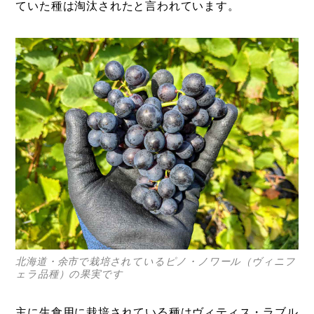
ていた種は淘汰されたと言われています。
Photos
運営会社
登録
お問い合わせ
北海道・余市で栽培されているピノ・ノワール（ヴィニフ
ェラ品種）の果実です
主に生食用に栽培されている種はヴィティス・ラブル