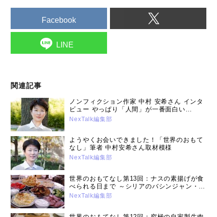
Facebook
LINE
関連記事
ノンフィクション作家 中村 安希さん インタ
ビュー やっぱり「人間」が一番面白い
（2017年2月14日号）
NexTalk編集部
ようやくお会いできました！「世界のおもて
なし」筆者 中村安希さん取材模様
NexTalk編集部
世界のおもてなし第13回：ナスの素揚げが食
べられる日まで ～シリアのバシンジャン・マ
クリー～(2016年12月13日号）
NexTalk編集部
世界のおもてなし第12回：究極の自家製牛肉