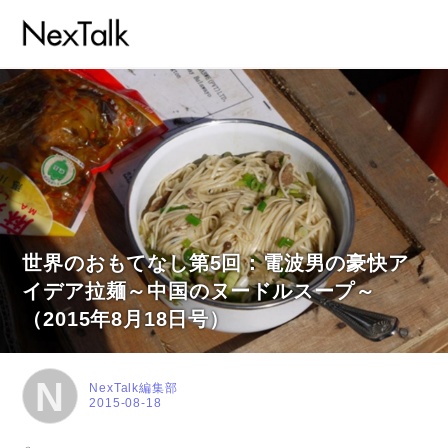
世界のおもてなし第5回：電波男の豪快ア
イデア拉麺～中国のヌードルスープ～
（2015年8月18日号）
N
NexTalk編集部
2015-08-18
コラム