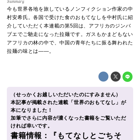
特集
今も世界各地を旅しているノンフィクション作家の中
事例
村安希氏。各国で受けた食のおもてなしを中村氏に紹
介していただく本連載の第5回は、アフリカのジンバ
トピックス
ブエでご馳走になった拉麺です。ガスもかまどもない
Photos
アフリカの林の中で、中国の青年たちに振る舞われた
拉麺の味とは――。
運営会社
登録
お問い合わせ
（せっかくお越しいただいたのにすみません）
本記事が掲載された連載「世界のおもてなし」が
本になりました！
加筆でさらに内容が濃くなった書籍をご覧いただ
ければ幸いです。
書籍情報：
『もてなしとごちそ