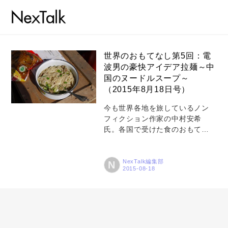
世界のおもてなし第5回：電
波男の豪快アイデア拉麺～中
国のヌードルスープ～
コラム
（2015年8月18日号）
特集
今も世界各地を旅しているノン
フィクション作家の中村安希
事例
氏。各国で受けた食のおもてな
トピックス
しを中村氏に紹介していただく
本連載の第5回は、アフリカのジ
Photos
ンバブエでご馳走になった拉麺
NexTalk編集部
N
です。ガスもかまどもないアフ
運営会社
リカの林の中で、中国の青年た
ちに振る舞われた拉麺の味とは
登録
――。
お問い合わせ