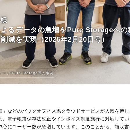
特集
ス様
事例
るデータの急増をPure Storageへ
削減を実現（2025年2月20日号）
トピックス
Photos
ージ/Pure Storage導入事例
運営会社
登録
お問い合わせ
細」などのバックオフィス系クラウドサービスが人気を博し
は、電子帳簿保存法改正やインボイス制度施行に対応してい
中心にユーザー数が急増しています。このことから、領収書