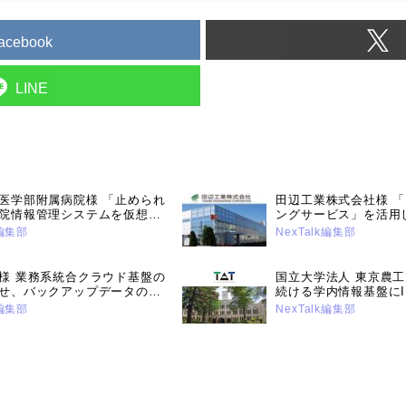
acebook
LINE
医学部附属病院様 「止められ
田辺工業株式会社様 「
院情報管理システムを仮想統
ングサービス」を活用し
可用性と運用効率、安全性を
フラの抜本的改革を実
k編集部
NexTalk編集部
界のデファクトパッケージを
けた基盤作りで着実な
2022年12月13日号）
（2024年5月14日号）
様 業務系統合クラウド基盤の
国立大学法人 東京農工
せ、バックアップデータのラ
続ける学内情報基盤にI
エア対策を強化（2025年1月
SSOによる利便性向
k編集部
NexTalk編集部
のセキュリティー強化