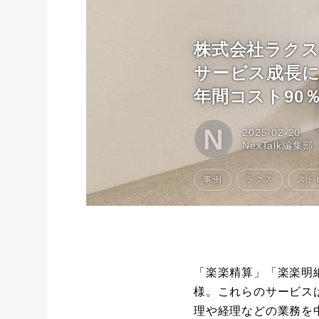
株式会社ラク
サービス成長によ
年間コスト90％
N
2025-02-20
NexTalk編集部
事例
ラクス
ストレ
「楽楽精算」「楽楽明
様。これらのサービス
理や経理などの業務を