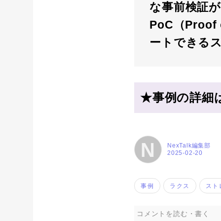
な事前検証
PoC（Pro
ートできる
★事例の詳細
N
NexTalk編集部
2025-02-20
事例
ラクス
ストレ
コメントを読む・書く