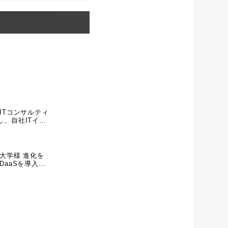
ITコンサルティ
、自社ITイン
行。DX推進に向
成果を重ねる
大学様 進化を
DaaSを導入。
上、多要素認証で
を実現