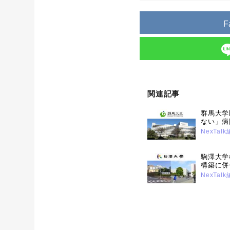
F
関連記事
群馬大学
ない」病
合により
NexTal
向上。業
目指す。（
駒澤大学
構築に併
ンサムウ
NexTal
15日号）