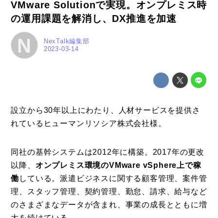
VMware Solutionで実現。オンプレミス時
特集
の運用課題を解消し、DX推進を加速
事例
N
NexTalk編集部
2023-03-14
トピックス
Photos
運営会社
登録
設立から30年以上にわたり、人材サービスを提供さ
れているヒューマンリソシア株式会社様。
お問い合わせ
同社の基幹システムは2012年に構築。2017年の更改
以降、
オンプレミス環境のVMware vSphere上で稼
働
している。派遣ビジネスに関する顧客管理、案件管
理、スタッフ管理、契約管理、勤怠、請求、給与など
のさまざまなデータが含まれ、事業の成長とともに増
大を続けている。