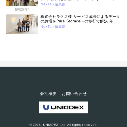
に全面刷新。 セキュアで利便性の高い通信環
NexTalk編集部
境の提供とともに、データセンター撤廃によ
る運用負荷の大幅な軽減に成功
株式会社ラクス様 サービス成長によるデータ
の急増をPure Storageへの移行で解決 年間
コスト90％削減を実現（2025年2月20日号）
NexTalk編集部
会社概要
お問い合わせ
© 2016- UNIADEX, Ltd. All rights reserved.