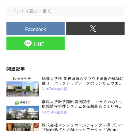
コメントを読む・書く
Facebook
LINE
関連記事
駒澤大学様 業務系統合クラウド基盤の構築に
併せ、バックアップデータのランサムウエア
対策を強化（2025年1月15日号）
NexTalk編集部
群馬大学医学部附属病院様 「止められない」
病院情報管理システムを仮想統合により可用
性と運用効率、安全性を向上。業界のデファ
NexTalk編集部
クトパッケージを目指す。（2022年12月13
日号）
株式会社マッシュホールディングス様 グルー
プ国内拠点と店舗ネットワークを「Wrap」