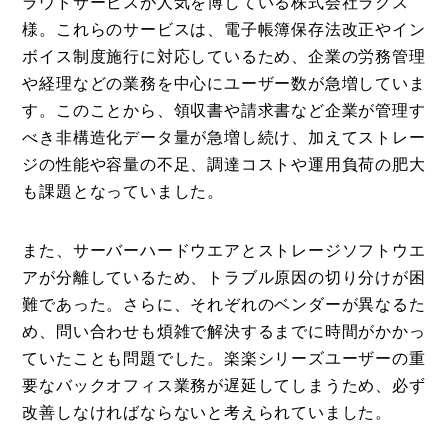
ラウドサービスが人気を博している株式会社ラクス
特集
様。これらのサービスは、電子帳簿保存法改正やイン
ボイス制度施行に対応しているため、企業の労務管理
事例
や経理などの業務を中心にユーザー数が急増していま
トピックス
す。このことから、領収書や請求書など企業が管理す
Photos
べき非構造化データ量が急増し続け、加えてストレー
ジの性能や容量の不足、調達コストや運用負荷の肥大
運営会社
も課題となっていました。
登録
また、サーバーハードウエアとストレージソフトウエ
お問い合わせ
アが分離しているため、トラブル原因の切り分けが困
難であった。さらに、それぞれのベンダーが異なるた
め、問い合わせも煩雑で解決するまでに時間がかかっ
ていたことも問題でした。楽楽シリーズユーザーの重
要なバックオフィス業務が遅延してしまうため、必ず
改善しなければならないと考えられていました。