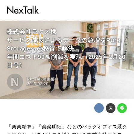
株式会社ラクス様
サービス成長によるデータの急増をPure
Storageへの移行で解決
年間コスト90％削減を実現（2025年2月20
日号）
N
NexTalk編集部
2025-02-20
「楽楽精算」「楽楽明細」などのバックオフィス系ク
コラム