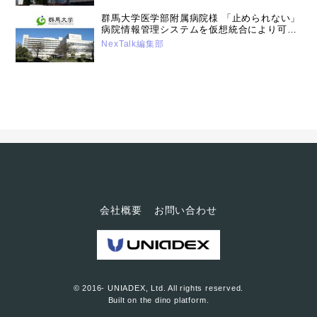
群馬大学医学部附属病院様 「止められない」
病院情報管理システムを仮想統合により可用
性と運用効率、安全性を向上。業界のデファ
NexTalk編集部
クトパッケージを目指す。（2022年12月13
日号）
会社概要
お問い合わせ
© 2016- UNIADEX, Ltd. All rights reserved.
Built on
the dino platform
.