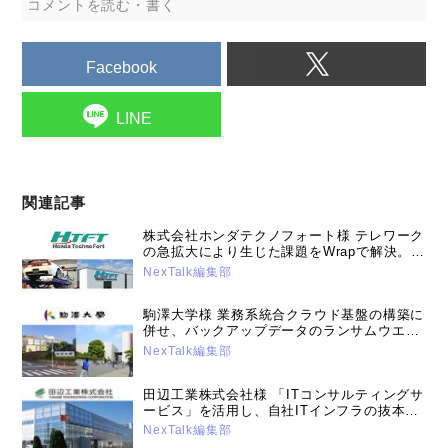
コメントを読む・書く
Facebook
LINE
関連記事
株式会社ホンダテクノフォート様 テレワーク
の急拡大により生じた課題をWrapで解決。
複数ソリューションを組み合わせ、利便性も
NexTalk編集部
高いセキュリティー対策を実行（2023年2月
14日号）
駒澤大学様 業務系統合クラウド基盤の構築に
併せ、バックアップデータのランサムウエア
対策を強化（2025年1月15日号）
NexTalk編集部
田辺工業株式会社様 「ITコンサルティングサ
ービス」を活用し、自社ITインフラの抜本的
改革を実行。DX推進に向けた基盤作りで着実
NexTalk編集部
な成果を重ねる（2024年5月14日号）