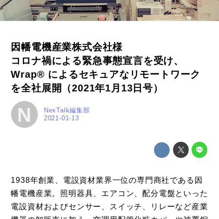
事例
トピックス
因幡電機産業株式会社様
Photos
コロナ禍による緊急事態宣言を受け、
運営会社
Wrap® によるセキュアなリモートワーク
登録
を全社展開（2021年1月13日号）
お問い合わせ
N
NexTalk編集部
2021-01-13
1938年創業、電設資材業界一位の専門商社である因
幡電機産業。照明器具、エアコン、配分電盤といった
電設資材およびセンサー、スイッチ、リレーなど産業