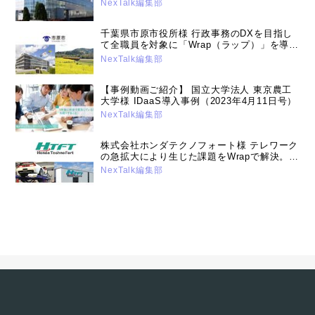
改革を実行。DX推進に向けた基盤作りで着実
NexTalk編集部
な成果を重ねる（2024年5月14日号）
千葉県市原市役所様 行政事務のDXを目指し
て全職員を対象に「Wrap（ラップ）」を導
入。テレワークやリモートワークなど柔軟で
NexTalk編集部
効率的な働き方を推進（2024年12月10日
号）
【事例動画ご紹介】 国立大学法人 東京農工
大学様 IDaaS導入事例（2023年4月11日号）
NexTalk編集部
株式会社ホンダテクノフォート様 テレワーク
の急拡大により生じた課題をWrapで解決。
複数ソリューションを組み合わせ、利便性も
NexTalk編集部
高いセキュリティー対策を実行（2023年2月
14日号）