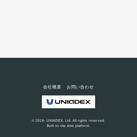
のスピーチができれば、ビジネ
スもスムーズに進むのではない
でしょうか。ニューヨークでプ
ロスピーカー・戦略コンサルタ
ントとして活躍するリップシャ
ッツ 信元 夏代さんに、今すぐ実
践できる「スピーチのコツ」を
うかがいます。 早稲田大学商学
部卒業。ニューヨーク大学スタ
ーン・スクールオブビジネスに...
会社概要
お問い合わせ
© 2016- UNIADEX, Ltd. All rights reserved.
Built on
the dino platform
.