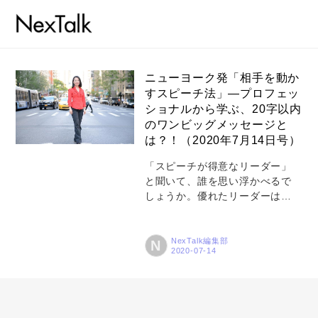
ニューヨーク発「相手を動か
すスピーチ法」―プロフェッ
ショナルから学ぶ、20字以内
コラム
のワンビッグメッセージと
特集
は？！（2020年7月14日号）
事例
「スピーチが得意なリーダー」
と聞いて、誰を思い浮かべるで
トピックス
しょうか。優れたリーダーは、
人の心を動かす優れたスピーチ
Photos
を残しています。ただ、スピー
チは、リーダーだけのものでは
NexTalk編集部
N
運営会社
ありません。どんな立場の人で
も、自己アピールから企画のプ
登録
レゼンテーションまで、スピー
チを避けて通ることはできませ
お問い合わせ
ん。そんなとき、ワンランク上