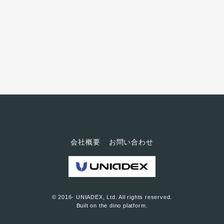
のスピーチができれば、ビジネ
スもスムーズに進むのではない
でしょうか。ニューヨークでプ
ロスピーカー・戦略コンサルタ
ントとして活躍するリップシャ
ッツ 信元 夏代さんに、今すぐ実
践できる「スピーチのコツ」を
うかがいます。 早稲田大学商学
部卒業。ニューヨーク大学スタ
ーン・スクールオブビジネスに...
会社概要
お問い合わせ
© 2016- UNIADEX, Ltd. All rights reserved.
Built on
the dino platform
.