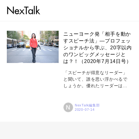
ニューヨーク発「相手を動か
すスピーチ法」―プロフェッ
ショナルから学ぶ、20字以内
コラム
のワンビッグメッセージと
特集
は？！（2020年7月14日号）
事例
「スピーチが得意なリーダー」
と聞いて、誰を思い浮かべるで
トピックス
しょうか。優れたリーダーは、
人の心を動かす優れたスピーチ
Photos
を残しています。ただ、スピー
チは、リーダーだけのものでは
NexTalk編集部
N
運営会社
ありません。どんな立場の人で
も、自己アピールから企画のプ
登録
レゼンテーションまで、スピー
チを避けて通ることはできませ
お問い合わせ
ん。そんなとき、ワンランク上