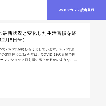
Webマガジン読者登録
動の最新状況と変化した生活習慣を紹
12月8日号）
で2020年が終わろうとしています。2020年最
の米国経済活動 今年は、COVID-19の影響で世
リーマンショック時を思い出させるかのような、株
は、年々右肩上がりなので金額ベースでは、過去最
）また、利率に関しても過去20年間で3月24日と3
を上回っています。 ...