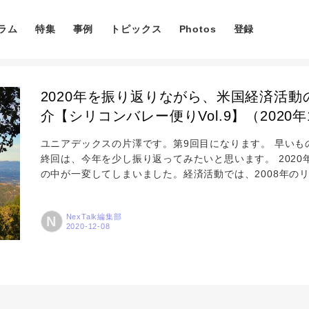
ラム
特集
事例
トピックス
Photos
登録
2020年を振り返りながら、米国経済活
介【シリコンバレー便りVol.9】（2020年
ユニアデックスの片澤です。第9回目になります。 早いもの
終回は、今年を少し振り返ってみたいと思います。 2020年
コラム
の中が一変してしまいました。経済活動では、2008年の
価の下落、失業率の悪化がありました。 米国の株価自体
大の上昇/下落幅を更新。（TOP5以上はいずれも2020年
特集
NexTalk編集部
N
月16日が最高値になっています。これはリーマンショック時
事例
トピックス