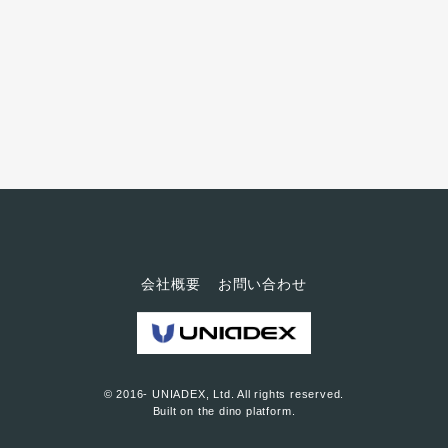
すね！ なんといっても、感心し
たのは学生のお行儀がとても良
いことでした。すれ違う学生の
ほとんどが、「こんにちは！」
と元気よくあいさつしてくれま
す。なかなか経験できないこと
で、とても気持ちがよかったで
す。 板宮教授は、ARやVRを活
用して防災情報の可視化の研究
をなさってい...
会社概要
お問い合わせ
© 2016- UNIADEX, Ltd. All rights reserved.
Built on
the dino platform
.