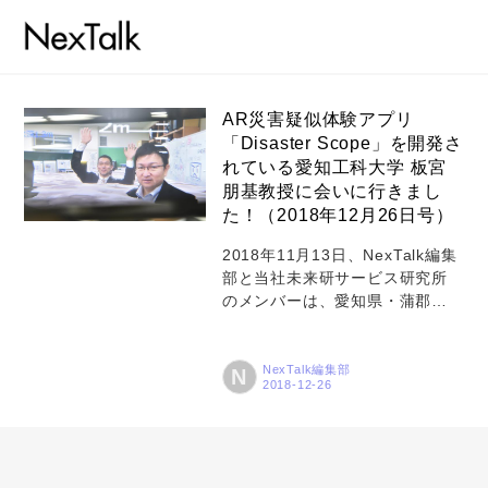
AR災害疑似体験アプリ
「Disaster Scope」を開発さ
れている愛知工科大学 板宮
コラム
朋基教授に会いに行きまし
特集
た！（2018年12月26日号）
事例
2018年11月13日、NexTalk編集
部と当社未来研サービス研究所
トピックス
のメンバーは、愛知県・蒲郡に
所在する愛知工科大学を訪ねま
Photos
した。情報メディア学科の板宮
朋基教授のお話を伺うためで
NexTalk編集部
N
運営会社
す。大学はもとは山だったのか
しら？と思うほど高台にあり、
登録
360度グルっと山々に囲まれてい
ます。雄大な景色の中でキャン
お問い合わせ
パスライフを過ごしているので