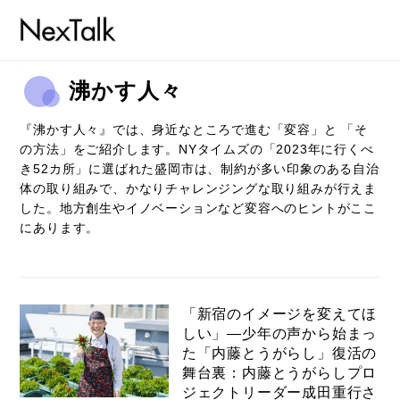
沸かす人々
『沸かす人々』では、身近なところで進む「変容」と 「そ
の方法」をご紹介します。
NYタイムズの「2023年に行くべ
き52カ所」に選ばれた盛岡市は、制約が多い印象のある自治
体の取り組みで、かなりチャレンジングな取り組みが行えま
コラム
した。
地方創生やイノベーションなど変容へのヒントがここ
にあります。
特集
事例
トピックス
「新宿のイメージを変えてほ
しい」―少年の声から始まっ
Photos
た「内藤とうがらし」復活の
舞台裏：内藤とうがらしプロ
運営会社
ジェクトリーダー成田重行さ