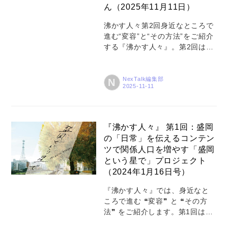
登録
ん（2025年11月11日）
沸かす人々第2回身近なところで
お問い合わせ
進む“変容”と“その方法”をご紹介
する『沸かす人々』。第2回は、
東京・新宿を変容させている
人々に迫ります。新宿は、ビジ
ネスや観光などで国内外から多
NexTalk編集部
N
くの人が集まる街です。一方、
この地を地元として長きにわた
り住み続ける人々も確かに存在
します。そんな多彩な顔を持つ
『沸かす人々』 第1回：盛岡
新宿で、江戸時代に流行した
の「日常」を伝えるコンテン
「内藤とうがらし」を復活させ
ツで関係人口を増やす「盛岡
名産品として広める人々がいま
という星で」プロジェクト
す。それが「内藤とうがらしプ
（2024年1月16日号）
ロジェクト」です。プロジェク
ト発起人でリーダーを務める成
『沸かす人々』では、身近なと
田重行さんは、大手電機機器メ
ころで進む ❝変容❞ と ❝その方
ーカーの定年退職を機に、地域
法❞ をご紹介します。第1回は、
開発プロデューサーとして日本
盛岡市を変容させている人々で