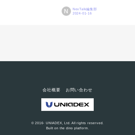
各地の町おこしに携わってきま
す。 全国の地方都市で、若者を
した。なぜ「内藤とうがらし」...
中心とした人口流出に歯止めが
NexTalk編集部
N
利かない状況が続いています。
各地方自治体がこうした状況に
あらがう策を練る中、盛岡市が
官民連携で取り組む、関係人口
増加に向けたプロジェクトに注
目が集まっています。2018年か
ら始まった「盛岡という星で」
プロジェクトは「関係人口」に
着目し、盛岡の街や人と多様に
関わる人々を増やすためにSNS
等での発信を行ってきました。
これまでの自治体による施策と
会社概要
お問い合わせ
は一線を画す発信は着実に支持
者を増やし、Instagramのフォロ
ワーは...
© 2016- UNIADEX, Ltd. All rights reserved.
Built on
the dino platform
.