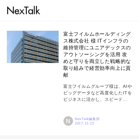
富士フイルムホールディング
ス株式会社 様 ITインフラの
維持管理にユニアデックスの
コラム
アウトソーシングを活用 攻
特集
めと守りを両立した戦略的な
取り組みで経営効率向上に貢
事例
献
トピックス
富士フイルムグループ様は、AIや
ビッグデータなど高度化したITを
Photos
ビジネスに活かし、スピード感
を持った事業への貢献と経営効
運営会社
率の向上につなげるため、さま
ざまな施策を実施されていま
NexTalk編集部
N
登録
す。その1 つとして2016年か
ら、自社ITインフラの維持管理の
お問い合わせ
アウトソース化を豊富な経験を