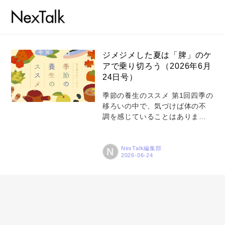
ジメジメした夏は「脾」のケ
アで乗り切ろう（2026年6月
24日号）
コラム
季節の養生のススメ 第1回四季の
特集
移ろいの中で、気づけば体の不
調を感じていることはありませ
事例
んか。いま注目されている「セ
トピックス
ルフケア」。東洋医学では、
「養生」という考え方として受
NexTalk編集部
N
Photos
け継がれてきました。新連載で
は、「プロフェッショナルから
運営会社
学ぶ仕事の心」第21回で養生に
ついてお話を伺った薬日本堂漢
登録
方スクール講師・薬剤師の鈴木
養平先生に四季に合わせた気軽
お問い合わせ
な養生の取り入れ方を教わりま