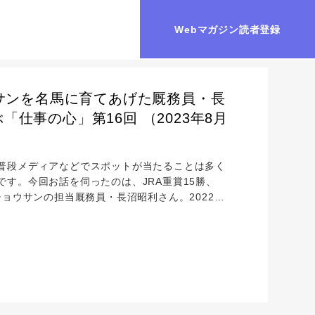
Webマガジン読者登録
ウサンを名馬に育てあげた厩務員・長
仕事の心」第16回 （2023年8月
普段メディアなどでスポットが当たることは多く
す。今回お話を伺ったのは、JRA重賞15勝、
ョウサンの担当厩務員・長沼昭利さん。2022年
を迎えたオジュウチョウサンは、今では名馬とし
しには成し得ませんでした。オジュウチョウサン
沼さんも登壇。壇上で長沼さんが涙ながらに語った