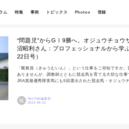
ラム
特集
事例
トピックス
Photos
登録
“問題児”からGⅠ9勝へ。オジュウチョ
沼昭利さん：プロフェッショナルから学ぶ「
22日号）
「厩務員（きゅうむいん）」という仕事をご存知ですか。
コラム
ありませんが、調教師とともに競走馬を育てる大切な仕事で
JRA賞最優秀障害馬にも5回選出された競走馬・オジュウチ
まで障害競走馬として活躍し、同年末に惜しまれつつ引退
特集
て名高いですが、その偉業は長沼さんの試行錯誤の日々無
NexTalk編集部
N
の引退式には、1万5000人の競馬ファンが駆け付け、長
事例
言葉に...
トピックス