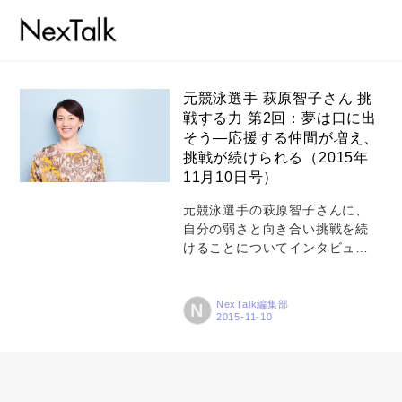
元競泳選手 萩原智子さん 挑
戦する力 第2回：夢は口に出
そう―応援する仲間が増え、
コラム
挑戦が続けられる（2015年
特集
11月10日号）
事例
元競泳選手の萩原智子さんに、
自分の弱さと向き合い挑戦を続
トピックス
けることについてインタビュー
した模様をご紹介する第2回で
Photos
す。前回のお話では、本番に臨
む前の準備や、違う分野の人と
NexTalk編集部
N
運営会社
のコミュニケーションの大切さ
が明らかになりました。今回
登録
は、「挑戦を続ける気持ち」を
どのようにして持ち続けてきた
お問い合わせ
のか、萩原さんが現役に復帰し