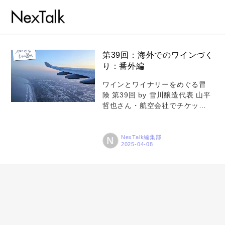
第39回：海外でのワインづく
り：番外編
コラム
ワインとワイナリーをめぐる冒
険 第39回 by 雪川醸造代表 山平
特集
哲也さん・航空会社でチケット
を直接手配し、経由する国のエ
事例
アラインをよく使います・レン
トピックス
タカーを手配したらマニュアル
NexTalk編集部
N
車だったって意外と多いので
Photos
す・ヨーロッパ文化圏では「ラ
ウンドアバウト」が多く、入る
運営会社
タイミングが難しい
登録
お問い合わせ