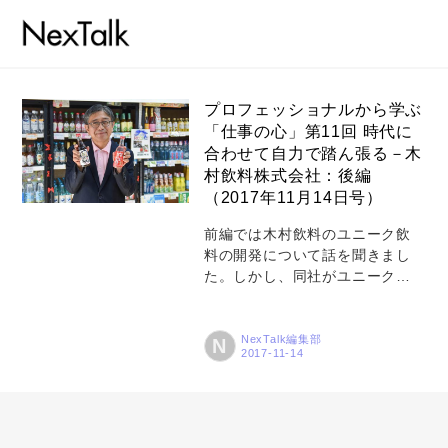
プロフェッショナルから学ぶ
「仕事の心」第11回 時代に
合わせて自力で踏ん張る－木
コラム
村飲料株式会社：後編
特集
（2017年11月14日号）
事例
前編では木村飲料のユニーク飲
料の開発について話を聞きまし
トピックス
た。しかし、同社がユニーク飲
料の発売に至るまでには、いく
Photos
つかの壁を乗り越えなければな
りませんでした。飲料業界、流
NexTalk編集部
N
運営会社
通業界の激しい変化をどう乗り
切ってきたのか。時代を生き延
登録
びるコツとこれからの夢を木村
英文社長に語ってもらいまし
お問い合わせ
た。 2300社が約60社になる中で