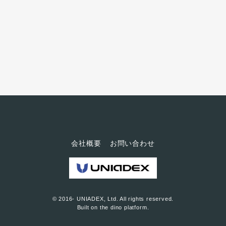
生き延びる ―今は中小のラムネ
メーカーの名前をほとんど聞き
ません。中小の飲料メーカーが
戦える市場が縮小する中で、木
村飲料は売り上げも伸ばしてき
ました。今回は、木村飲料が時
代を超えてラムネやサイダーを
作り続けてこられた理由を探り
たいと思います。創業は1947年
ですが、戦後すぐに事業...
会社概要
お問い合わせ
© 2016- UNIADEX, Ltd. All rights reserved.
Built on
the dino platform
.