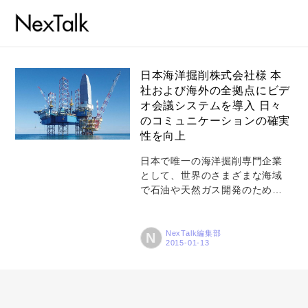
日本海洋掘削株式会社様 本
社および海外の全拠点にビデ
オ会議システムを導入 日々
コラム
のコミュニケーションの確実
特集
性を向上
事例
日本で唯一の海洋掘削専門企業
として、世界のさまざまな海域
トピックス
で石油や天然ガス開発のための
掘削工事を手掛けている日本海
Photos
洋掘削は、エンジニアリングサ
ービスや掘削技術を応用した陸
NexTalk編集部
N
運営会社
上での工事事業も手掛け、多様
化する顧客ニーズに日々応えて
登録
いる。海外拠点と本社、また拠
点間における適切な状況の伝
お問い合わせ
達、意図の把握が課題となって