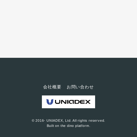
いた同社は、新たなコミュニケ
ーション基盤としてポリコムの
ビデオ会議システムを導入。映
像を活かした、より確実な意思
疎通を実現している。 続きはユ
ニアデックス コーポレートサイ
トにてご紹介しております＞＞
会社概要
お問い合わせ
© 2016- UNIADEX, Ltd. All rights reserved.
Built on
the dino platform
.