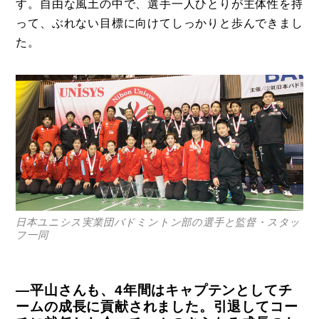
す。自由な風土の中で、選手一人ひとりが主体性を持
事例
って、ぶれない目標に向けてしっかりと歩んできまし
トピックス
た。
Photos
運営会社
登録
お問い合わせ
日本ユニシス実業団バドミントン部の選手と監督・スタッ
フ一同
―平山さんも、4年間はキャプテンとしてチ
ームの成長に貢献されました。引退してコー