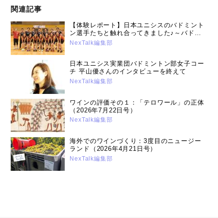
関連記事
【体験レポート】日本ユニシスのバドミント
ン選手たちと触れ合ってきました♪～バドミ
ントンって、とっても楽しい（2019年9月9
NexTalk編集部
日）
日本ユニシス実業団バドミントン部女子コー
チ 平山優さんのインタビューを終えて
NexTalk編集部
ワインの評価その１：「テロワール」の正体
（2026年7月22日号）
NexTalk編集部
海外でのワインづくり：3度目のニュージー
ランド（2026年4月21日号）
NexTalk編集部