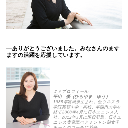
―ありがとうございました。みなさんのます
ますの活躍を応援しています。
＃＃プロフィール
平山 優（ひらやま ゆう）
1985年宮城県生まれ。聖ウルスラ
学院英智中学・高校、早稲田大学を
経て2008年4月に日本ユニシス入
社。2012年3月に現役引退、日本ユ
ニシス実業団バドミントン部女子
チームのコーチに就任。