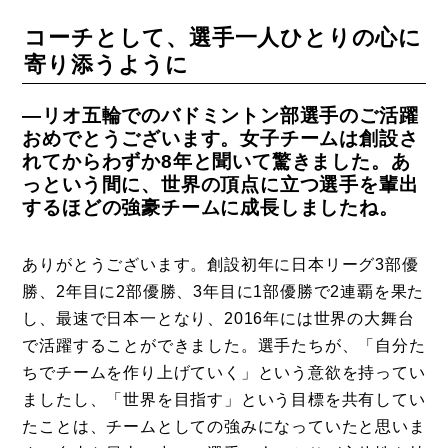
コーチとして、選手一人ひとりの心に
寄り添うように
―リオ五輪でのバドミントン部選手のご活躍
おめでとうございます。女子チームは創設さ
れてからわずか8年と聞いて驚きました。あ
っという間に、世界の頂点に立つ選手を輩出
するほどの強豪チームに成長しましたね。
ありがとうございます。創設初年に日本リーグ3部優
勝、2年目に2部優勝、3年目に1部優勝で2連覇を果た
し、最速で日本一となり、2016年には世界の大舞台
で活躍することができました。選手たちが、「自分た
ちでチームを作り上げていく」という意欲を持ってい
コラム
ましたし、「世界を目指す」という目標を共有してい
特集
たことは、チームとしての強みになっていたと思いま