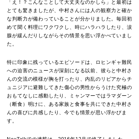
「え！？こんなことして大丈夫なのかしら」と最初は
とても驚きましたが、中村さんには人の観察力と確か
な判断力が備わっていることが分かりました。毎回初
めて聞く料理にワクワクし、時にハラハラしたり、涙
腺が緩んだりしながらその情景を思い浮かべていまし
た。
特に印象に残っているエピソードは、ロヒンギャ難民
への迫害のニュースが深刻になる以前、彼らと中村さ
んの交流の模様が胸を打ったり、内乱のリビアからチ
ュニジアに避難してきた傷心の男性からうけた究極の
おもてなしに感動したり、ミャンマーではラマダーン
（断食）明けに、ある家族と食事を共にできた中村さ
んの喜びに共感したり、今でも情景が思い浮かびま
す。