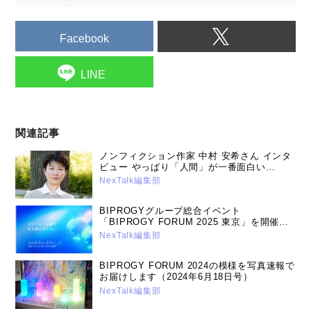
Facebook
LINE
関連記事
ノンフィクション作家 中村 安希さん インタ
ビュー やっぱり「人間」が一番面白い
（2017年2月14日号）
NexTalk編集部
BIPROGYグループ総合イベント
「BIPROGY FORUM 2025 東京」を開催
～ユニアデックスの講演と展示について～
NexTalk編集部
（2025年5月12日号）
BIPROGY FORUM 2024の模様を写真速報で
お届けします（2024年6月18日号）
NexTalk編集部