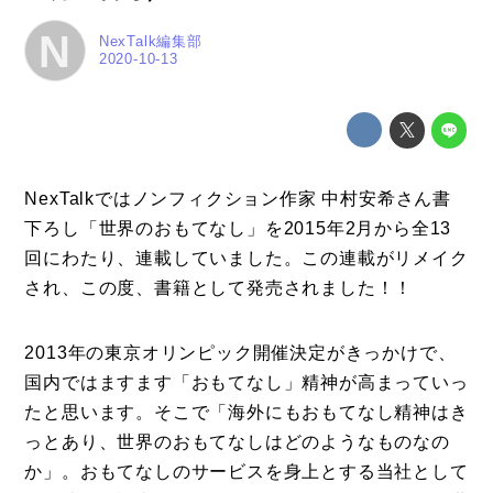
N
NexTalk編集部
2020-10-13
コラム
特集
NexTalkではノンフィクション作家 中村安希さん書
事例
下ろし「世界のおもてなし」を2015年2月から全13
トピックス
回にわたり、連載していました。この連載がリメイク
され、この度、書籍として発売されました！！
Photos
運営会社
2013年の東京オリンピック開催決定がきっかけで、
登録
国内ではますます「おもてなし」精神が高まっていっ
たと思います。そこで「海外にもおもてなし精神はき
お問い合わせ
っとあり、世界のおもてなしはどのようなものなの
か」。おもてなしのサービスを身上とする当社として