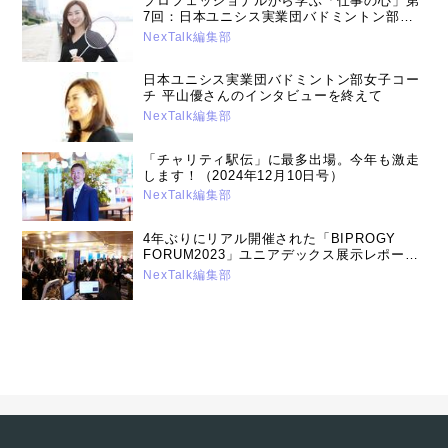
プロフェッショナルから学ぶ「仕事の心」第
7回：日本ユニシス実業団バドミントン部女
子チームコーチ 平山優さんに聞く！世界に
NexTalk編集部
通用する人材の育成（2017年3月14日号）
日本ユニシス実業団バドミントン部女子コー
チ 平山優さんのインタビューを終えて
NexTalk編集部
「チャリティ駅伝」に最多出場。今年も激走
します！（2024年12月10日号）
NexTalk編集部
4年ぶりにリアル開催された「BIPROGY
FORUM2023」ユニアデックス展示レポート
（2023年7月19日号）
NexTalk編集部