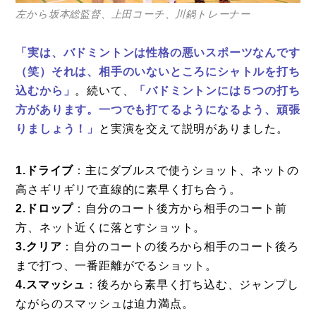
左から坂本総監督、上田コーチ、川鍋トレーナー
「実は、バドミントンは性格の悪いスポーツなんです
（笑）それは、相手のいないところにシャトルを打ち
込むから」
。続いて、
「バドミントンには５つの打ち
方があります。一つでも打てるようになるよう、頑張
りましょう！」
と実演を交えて説明がありました。
1.ドライブ
：主にダブルスで使うショット、ネットの
高さギリギリで直線的に素早く打ち合う。
2.ドロップ
：自分のコート後方から相手のコート前
方、ネット近くに落とすショット。
3.クリア
：自分のコートの後ろから相手のコート後ろ
まで打つ、一番距離がでるショット。
4.スマッシュ
：後ろから素早く打ち込む、ジャンプし
ながらのスマッシュは迫力満点。