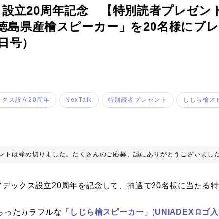
設立20周年記念 【特別読者プレゼン
特集
徳島県産檜スピーカー」を20名様にプ
事例
4日号）
トピックス
Photos
ックス設立20周年
NexTalk
特別読者プレゼント
しじら檜ス
運営会社
登録
ントは締め切りました。たくさんのご応募、誠にありがとうございまし
お問い合わせ
ユニアデックス設立20周年を記念して、抽選で20名様に当た
らったカラフルな
「しじら檜スピーカー」(UNIADEXロゴ