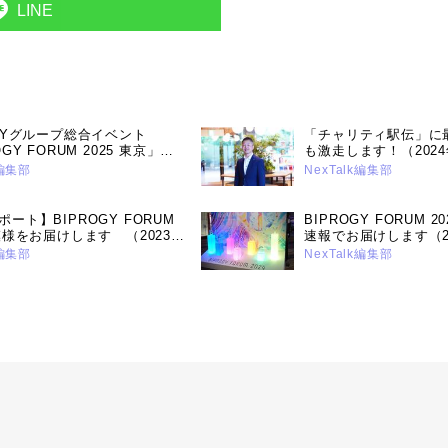
LINE
OGYグループ総合イベント
「チャリティ駅伝」に
OGY FORUM 2025 東京」を
も激走します！（2024
ユニアデックスの講演と展示
k編集部
NexTalk編集部
～（2025年5月12日号）
ート】BIPROGY FORUM
BIPROGY FORUM 
の模様をお届けします （2023年
速報でお届けします（20
号）
号）
k編集部
NexTalk編集部