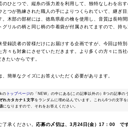
芸のひとつで、縦糸の張力差を利用して、独特なしわを出す
ひとつが熟練された職人の手によりつくられていて、継ぎ目
す。木部の部材には、徳島県産の檜を使用し、音質は長時間
トグリルの柄と同じ柄の巾着袋が付属されてますので、持ち
来登録読者の皆様だけにお届けする企画ですが、今回は特別
た方々も対象にさせていただきます。より多くの方々に当社
ただきたいからです。
は、簡単なクイズにお答えいただく必要があります。
lkの
トップページ
の「NEW」の中にある(この記事以外の）8つの記事の
ぞれカタカナ１文字
をランダムに埋め込んでいます。これら6つの文字を
語
になりますので、それをお答えください。
ご了承ください。
応募の〆切は、3月24日(金）17：00 で