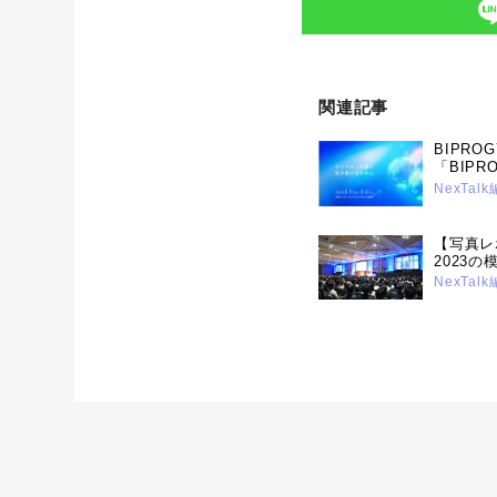
関連記事
BIPR
「BIPR
開催 ～
NexTal
について
【写真レポ
2023
6月26日
NexTal