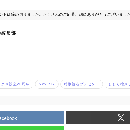
ントは締め切りました。たくさんのご応募、誠にありがとうございまし
lk編集部
ックス設立20周年
NexTalk
特別読者プレゼント
しじら檜ス
acebook