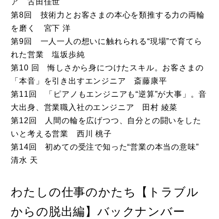
ア 古田佳世
第8回 技術力とお客さまの本心を類推する力の両輪
を磨く 宮下 洋
第9回 一人一人の想いに触れられる“現場”で育てら
れた営業 塩坂歩純
第10 回 悔しさから身につけたスキル。お客さまの
「本音」を引き出すエンジニア 斎藤康平
第11回 「ピアノもエンジニアも“逆算”が大事」。音
大出身、営業職入社のエンジニア 田村 綾菜
第12回 人間の輪を広げつつ、自分との闘いをした
いと考える営業 西川 桃子
第14回 初めての受注で知った“営業の本当の意味”
清水 天
わたしの仕事のかたち【トラブル
からの脱出編】バックナンバー