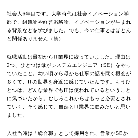
社会人6年目です。大学時代は社会イノベーション学
部で、組織論や経営戦略論、イノベーションが生まれ
る背景などを学びました。でも、今の仕事とはほとん
コラム
ど関係ありません（笑）
特集
就職活動は最初からIT業界に絞っていました。理由は
事例
2つ、ひとつは母がシステムエンジニア（SE）をやっ
トピックス
ていたこと。幼い頃から母から仕事の話を聞く機会が
多くて、ITの世界を身近に感じていたんです。もうひ
Photos
とつは、どんな業界でもITは使われているということ
運営会社
に気づいたから。むしろこれからはもっと必要とされ
ていく、そう感じて、自然とIT業界に進みたいと思い
登録
ました。
お問い合わせ
入社当時は「総合職」として採用され、営業かSEか