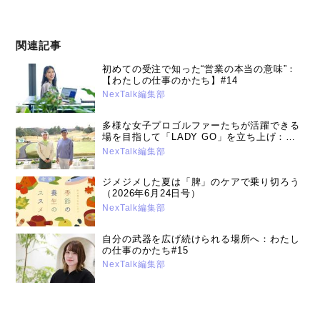
関連記事
初めての受注で知った“営業の本当の意味”：
【わたしの仕事のかたち】#14
NexTalk編集部
多様な女子プロゴルファーたちが活躍できる
場を目指して「LADY GO」を立ち上げ：プ
ロゴルファー 有村智恵さん、原江里菜さん
NexTalk編集部
【DE&Iレポート】（2025年1月15日号）
ジメジメした夏は「脾」のケアで乗り切ろう
（2026年6月24日号）
NexTalk編集部
自分の武器を広げ続けられる場所へ：わたし
の仕事のかたち#15
NexTalk編集部