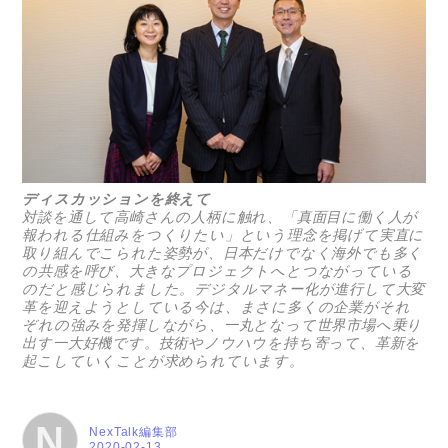
ディスカッションを終えて
対談を通して高崎さんの人柄に触れ、「真面目に働く人が
報われる仕組みをつくりたい」という理念を掲げて実直に
取り組んでこられた姿勢が、日本だけでなく海外でも多く
の共感を呼び、大きなプロジェクトへとつながっている
のだと感じられました。デジタルマネー化が進行して大変
革を迎えようとしている今は、まさに多くの企業がそれ
ぞれの強みを発揮しながら、一丸となって世界市場へ乗り
出す一大好機です。技術やノウハウを持ち寄って、革新を
起こしていくことが求められています。
N
NexTalk編集部
2020-02-13