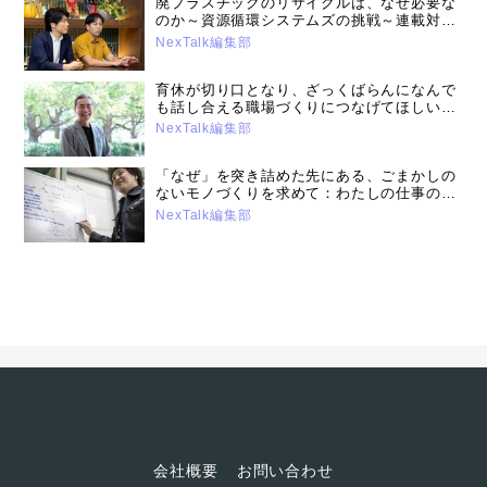
廃プラスチックのリサイクルは、なぜ必要な
のか～資源循環システムズの挑戦～連載対談
「未来飛考空間」第14回
NexTalk編集部
育休が切り口となり、ざっくばらんになんで
も話し合える職場づくりにつなげてほしい：
【DE&I レポート】男性育児休業取得者の上
NexTalk編集部
司へのインタビュー（2024年9月10日号）
「なぜ」を突き詰めた先にある、ごまかしの
ないモノづくりを求めて：わたしの仕事のか
たち【トラブルからの脱出編】#2
NexTalk編集部
会社概要
お問い合わせ