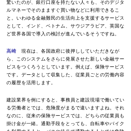
コラム
驚いたのが、銀行口座を持たない人々も、そのデジタ
ルマネーでそのまますぐ買い物などに利用できるこ
特集
と。いわゆる金融難民の生活向上を支援するサービス
事例
として、インド、ベトナム、サウジアラビア、英国な
ど世界各国で導入の検討が進んでいるそうですね。
トピックス
Photos
高崎
現在は、各国政府に後押ししていただきなが
運営会社
ら、このシステムをさらに発展させた新しい金融サー
ビスをつくろうとしています。例えば、保険サービス
登録
です。データとして収集した、従業員ごとの労働内容
お問い合わせ
の履歴を活用します。
建設業界を例にすると、事務員と建設現場で働いてい
る労働者とでは、危険度がまるで違いますよね。それ
なのに、従来の保険サービスでは、どちらの従業員も
掛け金が一緒。通勤手段をとっても、自転車やバイク