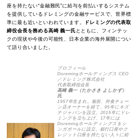
座を持たない“金融難民”に給与を前払いするシステム
を提供しているドレミングの金融サービスで、世界標
準に最も近いといわれています。
ドレミングの代表取
締役会長を務める高崎 義一氏
とともに、フィンテッ
クの現状や今後の可能性、日本企業の海外展開につい
て語り合いました。
プロフィール
Doremingホールディングス CEO
／ドレミング株式会社
代表取締役会長
高崎 義一（たかさき よしかず）
氏
1957年生まれ。板前、外食チェー
ン店オーナーを経て、95年にキズ
ナジャパンを設立。2015年にドレ
ミングを立ち上げ、17年には
Doremingホールディングスをシ
ンガポールに設立。銀行口座やク
レジット口座を持たない人々に給