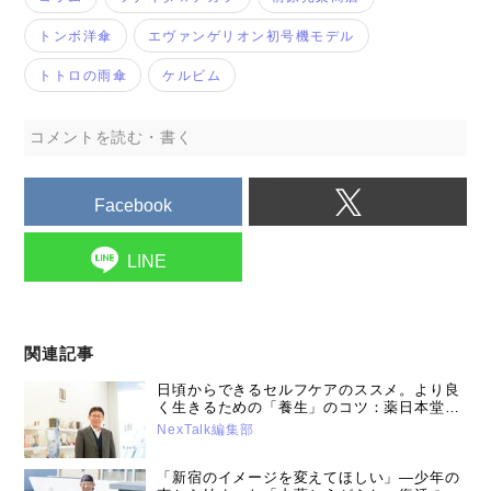
トンボ洋傘
エヴァンゲリオン初号機モデル
トトロの雨傘
ケルビム
コメントを読む・書く
Facebook
LINE
関連記事
日頃からできるセルフケアのススメ。より良
く生きるための「養生」のコツ：薬日本堂漢
方スクール講師・薬剤師鈴木養平先生（2026
NexTalk編集部
年1月21日号）
「新宿のイメージを変えてほしい」―少年の