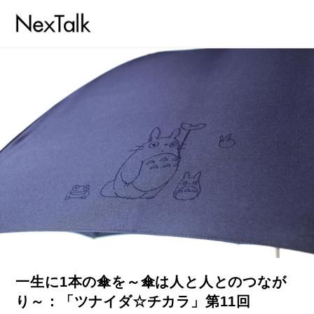
一生に1本の傘を～傘は人と人とのつなが
り～：「ツナイダ☆チカラ」第11回