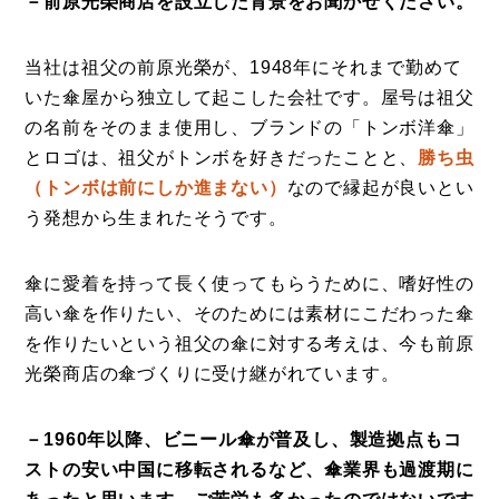
－前原光榮商店を設立した背景をお聞かせください。
当社は祖父の前原光榮が、1948年にそれまで勤めて
いた傘屋から独立して起こした会社です。屋号は祖父
の名前をそのまま使用し、ブランドの「トンボ洋傘」
とロゴは、祖父がトンボを好きだったことと、
勝ち虫
（トンボは前にしか進まない）
なので縁起が良いとい
う発想から生まれたそうです。
傘に愛着を持って長く使ってもらうために、嗜好性の
高い傘を作りたい、そのためには素材にこだわった傘
を作りたいという祖父の傘に対する考えは、今も前原
光榮商店の傘づくりに受け継がれています。
コラム
－1960年以降、ビニール傘が普及し、製造拠点もコ
特集
ストの安い中国に移転されるなど、傘業界も過渡期に