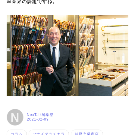
傘業界の課題ですね。
N
NexTalk編集部
2021-02-09
コラム
ツナイダ☆チカラ
前原光榮商店