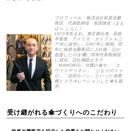
プロフィール：株式会社前原光榮
商店 代表取締役 前原慎史（まえ
はら しんじ）
1973年生まれ、東京都出身。高校
卒業後、アメリカ・カリフォルニ
ア州に留学し、1997年に帰国。同
年に前原光榮商店に入社後、父が
急逝したのを機に同年代表取締役
に就任。忘れ物防止タグ
「MAMORIO」付属の傘や、「エ
ヴァンゲリオン」「となりのトト
ロ」「吉田カバン」といった他業
種とコラボレーションした傘を販
売。
受け継がれる傘づくりへのこだわり