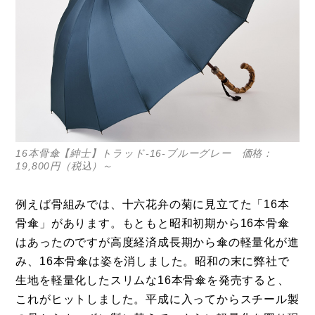
16本骨傘【紳士】トラッド-16-ブルーグレー 価格：
19,800円（税込）～
例えば骨組みでは、十六花弁の菊に見立てた「16本
骨傘」があります。もともと昭和初期から16本骨傘
はあったのですが高度経済成長期から傘の軽量化が進
み、16本骨傘は姿を消しました。昭和の末に弊社で
生地を軽量化したスリムな16本骨傘を発売すると、
これがヒットしました。平成に入ってからスチール製