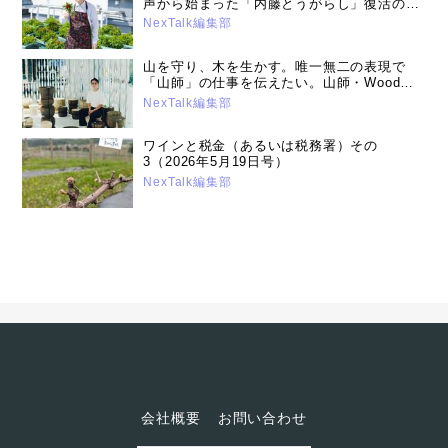
声から始まった「内藤とうがらし」復活の舞
台裏：内藤とうがらしプロジェクトリーダー
NexTalk編集部
成田重行さん（2025年11月11日）
山を守り、木を生かす。唯一無二の表現で
「山師」の仕事を伝えたい。山師・Wood
Artist 高橋 成樹さん（2025年10月15日号）
NexTalk編集部
ワインと税金（あるいは税務署）その
3（2026年5月19日号）
NexTalk編集部
会社概要
お問い合わせ