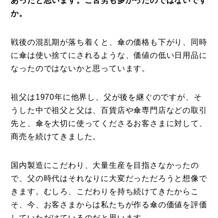
あったと思います。ご苦労も多かったのではないです
事例
か。
トピックス
戦後の混乱期が落ち着くと、傘の価格も下がり、同時
Photos
に傘は使い捨てにされるような、価値の低い日用品に
運営会社
なったのではないかと思っています。
登録
祖父は1970年に他界し、父が後を継ぐのですが、そ
お問い合わせ
うした中で祖父と父は、百貨店や傘専門店などの取引
先と、傘を大切に使ってくださるお客さまに対して、
商売を続けてきました。
国内製造にこだわり、大量生産を目指さなかったの
で、父の時代はそれなりに大変だっただろうと想像で
きます。むしろ、こだわりを持ち続けてきたからこ
そ、今、お客さまからは私たちが作る傘の価値を評価
していただけているのだと思います。